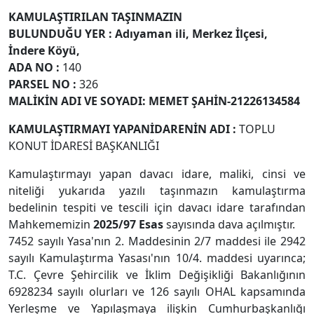
KAMULAŞTIRILAN TAŞINMAZIN
BULUNDUĞU YER
:
Adıyaman ili, Merkez İlçesi,
İndere Köyü,
ADA NO
:
140
PARSEL NO
:
326
MALİKİN ADI VE SOYADI: MEMET ŞAHİN-21226134584
KAMULAŞTIRMAYI YAPAN
İDARENİN ADI
:
TOPLU
KONUT İDARESİ BAŞKANLIĞI
Kamulaştırmayı yapan davacı idare, maliki, cinsi ve
niteliği yukarıda yazılı taşınmazın kamulaştırma
bedelinin tespiti ve tescili için davacı idare tarafından
Mahkememizin
2025/97 Esas
sayısında dava açılmıştır.
7452 sayılı Yasa'nın 2. Maddesinin 2/7 maddesi ile 2942
sayılı Kamulaştırma Yasası'nın 10/4. maddesi uyarınca;
T.C. Çevre Şehircilik ve İklim Değişikliği Bakanlığının
6928234 sayılı olurları ve 126 sayılı OHAL kapsamında
Yerleşme ve Yapılaşmaya ilişkin Cumhurbaşkanlığı