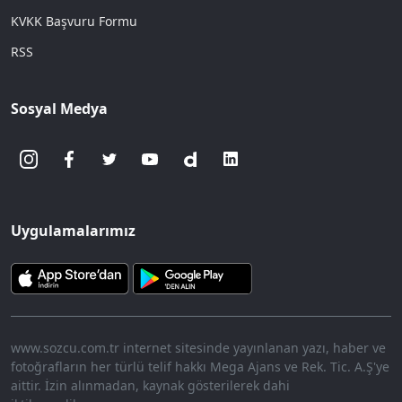
KVKK Başvuru Formu
RSS
Sosyal Medya
Uygulamalarımız
www.sozcu.com.tr internet sitesinde yayınlanan yazı, haber ve
fotoğrafların her türlü telif hakkı Mega Ajans ve Rek. Tic. A.Ş'ye
aittir. İzin alınmadan, kaynak gösterilerek dahi