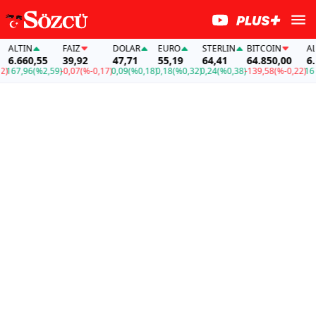
ALTIN
FAİZ
DOLAR
EURO
STERLIN
BITCOIN
ALTI
6.660,55
39,92
47,71
55,19
64,41
64.850,00
6.6
167,96
(%2,59)
-0,07
(%-0,17)
0,09
(%0,18)
0,18
(%0,32)
0,24
(%0,38)
-139,58
(%-0,22)
167,