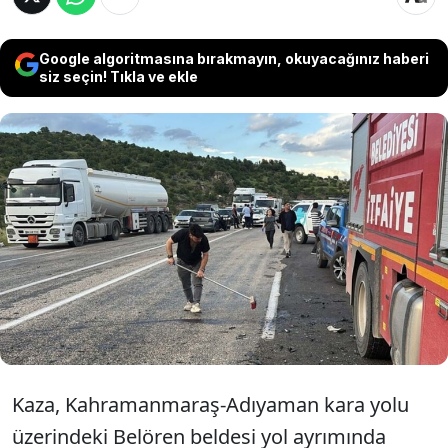
Google algoritmasına bırakmayın, okuyacağınız haberi
siz seçin! Tıkla ve ekle
Adıyaman’ın Gölbaşı ilçesinde iki
otomobilin çarpıştığı kazada hayatını
kaybedenlerin sayısı, hastanede yaşamını
yitiren 8 yaşındaki çocuğun ardından 4’e
çıktı.
Kaza, Kahramanmaraş-Adıyaman kara yolu
üzerindeki Belören beldesi yol ayrımında