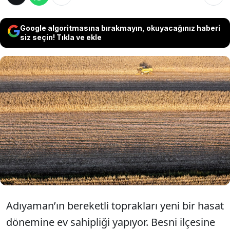
Google algoritmasına bırakmayın, okuyacağınız haberi
siz seçin! Tıkla ve ekle
Adıyaman’ın Besni Kaysun Ovası’nda mısır
hasadı başladı. Verimli toprak yapısı ve
uygun iklim koşullarıyla dikkat çeken ova,
Türkiye’nin önemli mısır üretim
merkezlerinden biri haline geliyor.
Adıyaman’ın bereketli toprakları yeni bir hasat
dönemine ev sahipliği yapıyor. Besni ilçesine