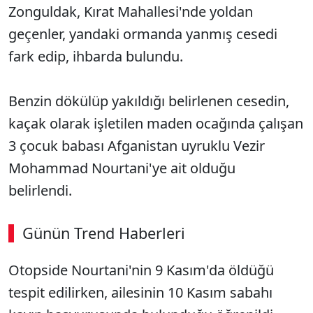
Zonguldak, Kırat Mahallesi'nde yoldan
geçenler, yandaki ormanda yanmış cesedi
fark edip, ihbarda bulundu.
Benzin dökülüp yakıldığı belirlenen cesedin,
kaçak olarak işletilen maden ocağında çalışan
3 çocuk babası Afganistan uyruklu Vezir
Mohammad Nourtani'ye ait olduğu
belirlendi.
Günün Trend Haberleri
00:02
/ 09:08
Otopside Nourtani'nin 9 Kasım'da öldüğü
Sesi Aç
tespit edilirken, ailesinin 10 Kasım sabahı