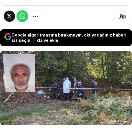
Google algoritmasına bırakmayın, okuyacağınız haberi
siz seçin! Tıkla ve ekle
Zonguldak'ta yanmış cesedi bulunan, kaçak
ocakta çalışan Afganistan uyruklu Vezir
Mohammad Nourtani'nin (50) ölümüne ilişkin
davada, yeniden istenen Adli Tıp raporu
mahkemeye ulaştı. Nourtani'nin öldükten
sonra yakıldığı ortaya çıktı.