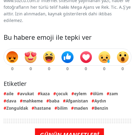
www.sozcu.com.tr internet sitesinde yayınlanan yazı, haber ve
fotoğrafların her türlü telif hakkı Mega Ajans ve Rek. Tic. A.Ş'ye
aittir. İzin alınmadan, kaynak gösterilerek dahi iktibas
edilemez.
Bu habere emoji ile tepki ver
Etiketler
aile
avukat
kaza
çocuk
eylem
ölüm
zam
dava
mahkeme
baba
Afganistan
Aydın
Zonguldak
hastane
bilim
maden
Benzin
GÜNÜN MANŞETLERİ