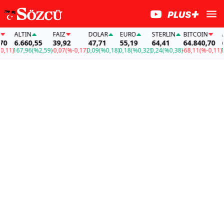
ALTIN
FAİZ
DOLAR
EURO
STERLIN
BITCOIN
ALT
6.660,55
39,92
47,71
55,19
64,41
64.840,70
6.6
1)
167,96
(%2,59)
-0,07
(%-0,17)
0,09
(%0,18)
0,18
(%0,32)
0,24
(%0,38)
-68,11
(%-0,11)
167,