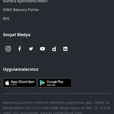
Kamera Aydınlatma Metni
KVKK Başvuru Formu
RSS
Sosyal Medya
Uygulamalarımız
www.sozcu.com.tr internet sitesinde yayınlanan yazı, haber ve
fotoğrafların her türlü telif hakkı Mega Ajans ve Rek. Tic. A.Ş'ye
aittir. İzin alınmadan, kaynak gösterilerek dahi