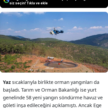
siz seçin! Tıkla ve ekle
Ege’de yangınlara müdahale için
yapılacak ‘yangın havuzu’ işi ihaleleri
tasarruf gerekçesiyle iptal edildi.
Yaz
sıcaklarıyla birlikte orman yangınları da
başladı. Tarım ve Orman Bakanlığı ise yurt
genelinde 58 yeni yangın söndürme havuz ve
göleti inşa edileceğini açıklamıştı. Ancak Ege