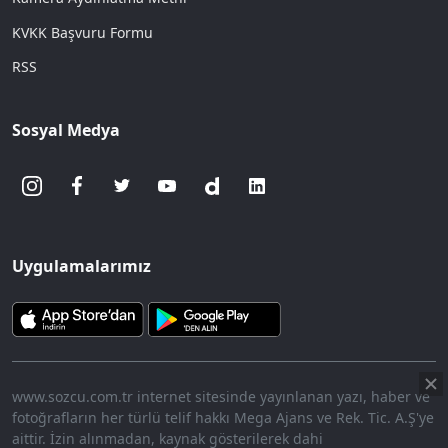
KVKK Başvuru Formu
RSS
Sosyal Medya
Uygulamalarımız
www.sozcu.com.tr internet sitesinde yayınlanan yazı, haber ve
fotoğrafların her türlü telif hakkı Mega Ajans ve Rek. Tic. A.Ş'ye
aittir. İzin alınmadan, kaynak gösterilerek dahi