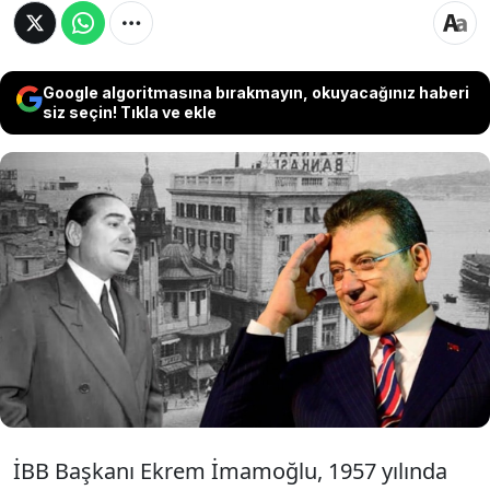
Google algoritmasına bırakmayın, okuyacağınız haberi
siz seçin! Tıkla ve ekle
1957 yılında Adnan Menderes hükümeti
döneminde cadde genişlemesi için yıkılan
İstanbul Karaköy'deki Merzifonlu Kara Mustafa
Paşa Camii yeniden yapılacak. Gelişmeyi
İstanbul Büyükşehir Belediyesi(İBB) Başkanı
Ekrem İmamoğlu duyurdu.
İBB Başkanı Ekrem İmamoğlu, 1957 yılında