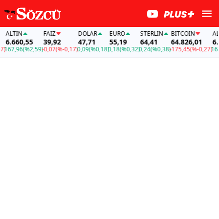
ALTIN
FAİZ
DOLAR
EURO
STERLIN
BITCOIN
ALTI
6.660,55
39,92
47,71
55,19
64,41
64.826,01
6.66
67,96
(%2,59)
-0,07
(%-0,17)
0,09
(%0,18)
0,18
(%0,32)
0,24
(%0,38)
-175,45
(%-0,27)
167,9