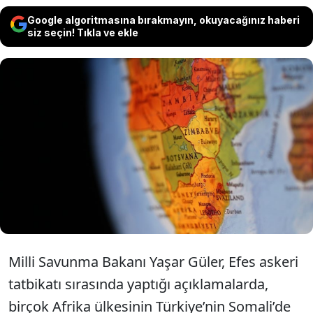
Google algoritmasına bırakmayın, okuyacağınız haberi
siz seçin! Tıkla ve ekle
Türkiye'nin Somali'deki askeri
faaliyetlerinden etkilenen Afrika
ülkeleri, Ankara'nın kapısını çalmaya
başladı.
Milli Savunma Bakanı Yaşar Güler, Efes askeri
tatbikatı sırasında yaptığı açıklamalarda,
birçok Afrika ülkesinin Türkiye’nin Somali’de