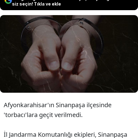
siz seçin! Tıkla ve ekle
Afyonkarahisar'da 'torbacı' olarak tabir
edilen uyuşturucu satıcılarına yönelik
operasyonda dört şüpheli jandarma
ekiplerince yakalandı.
Afyonkarahisar'ın Sinanpaşa ilçesinde
'torbacı'lara geçit verilmedi.
İl Jandarma Komutanlığı ekipleri, Sinanpaşa