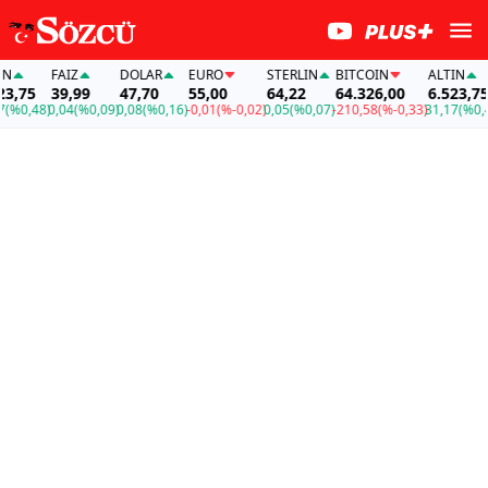
FAİZ
DOLAR
EURO
STERLIN
BITCOIN
ALTIN
,75
39,99
47,70
55,00
64,22
64.326,00
6.523,75
%0,48)
0,04
(%0,09)
0,08
(%0,16)
-0,01
(%-0,02)
0,05
(%0,07)
-210,58
(%-0,33)
31,17
(%0,48