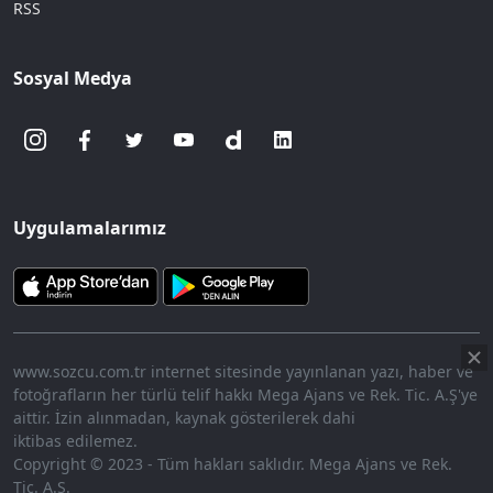
RSS
Sosyal Medya
Uygulamalarımız
www.sozcu.com.tr internet sitesinde yayınlanan yazı, haber ve
fotoğrafların her türlü telif hakkı Mega Ajans ve Rek. Tic. A.Ş'ye
aittir. İzin alınmadan, kaynak gösterilerek dahi
iktibas edilemez.
Copyright © 2023 - Tüm hakları saklıdır. Mega Ajans ve Rek.
Tic. A.Ş.