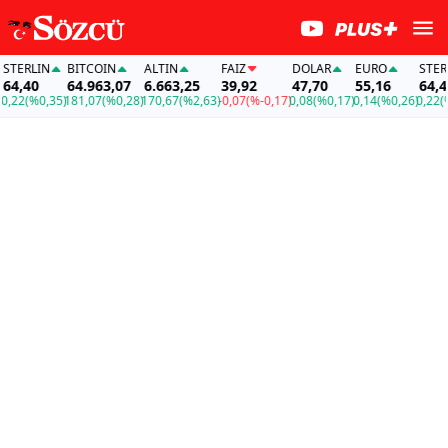
ERLIN
BITCOIN
ALTIN
FAİZ
DOLAR
EURO
STERLIN
,40
64.963,07
6.663,25
39,92
47,70
55,16
64,40
22
(%0,35)
181,07
(%0,28)
170,67
(%2,63)
-0,07
(%-0,17)
0,08
(%0,17)
0,14
(%0,26)
0,22
(%0,