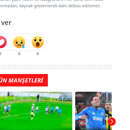
 alınmadan, kaynak gösterilerek dahi iktibas edilemez.
 ver
ÜN MANŞETLERİ