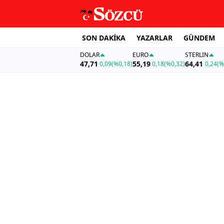
SON DAKİKA
YAZARLAR
GÜNDEM
DOLAR
EURO
STERLIN
47,71
55,19
64,41
0,09
(%0,18)
0,18
(%0,32)
0,24
(%