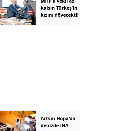
MHP'li vekil az
kalsın Türkeş'in
kızını dövecekti!
Artvin Hopa'da
denizde İHA