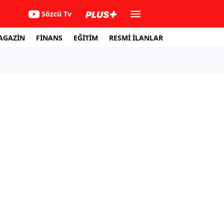
Sözcü Tv
AGAZİN
FİNANS
EĞİTİM
RESMİ İLANLAR