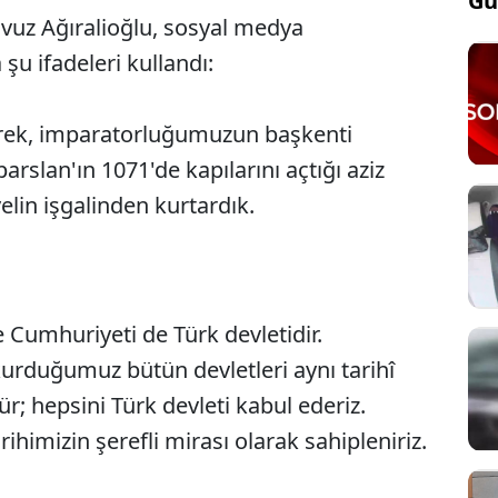
Gü
vuz Ağıralioğlu, sosyal medya
u ifadeleri kullandı:
erek, imparatorluğumuzun başkenti
rslan'ın 1071'de kapılarını açtığı aziz
lin işgalinden kurtardık.
 Cumhuriyeti de Türk devletidir.
rduğumuz bütün devletleri aynı tarihî
r; hepsini Türk devleti kabul ederiz.
rihimizin şerefli mirası olarak sahipleniriz.