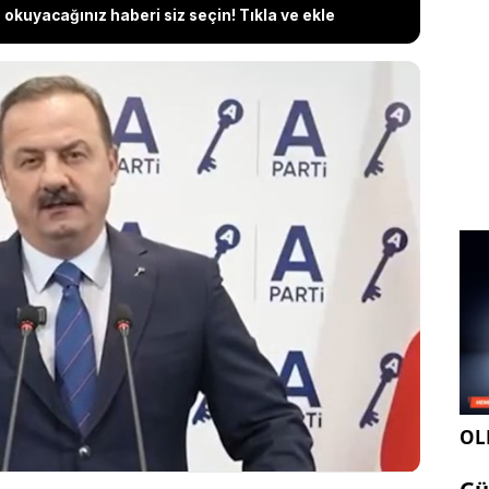
okuyacağınız haberi siz seçin! Tıkla ve ekle
Başkanı Yavuz Ağıralioğlu, Milli Eğitim Bakanı Yusuf
atta 'Kurtuluş Savaşı' ifadesi yerine 'Milli
getirileceğini" söylediğine ilişkin haberleri
ğru olan Türk tarihini parçalayarak değil, bir
ır; Osmanlı ile Cumhuriyeti birbirine rakip değil,
arak görmektir” dedi.
OLE