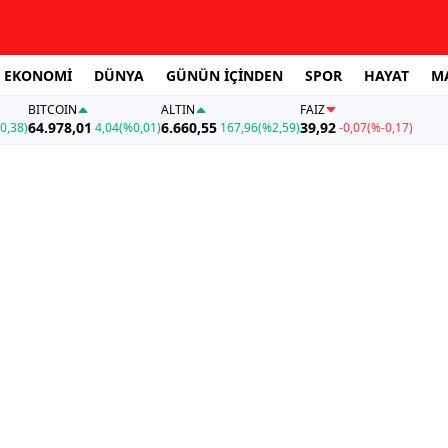
EKONOMİ
DÜNYA
GÜNÜN İÇİNDEN
SPOR
HAYAT
M
BITCOIN
ALTIN
FAİZ
64.978,01
6.660,55
39,92
0,38)
4,04
(%0,01)
167,96
(%2,59)
-0,07
(%-0,17)