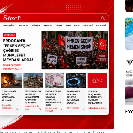
Exc
nan yazı, haber ve fotoğrafların her türlü telif hakkı