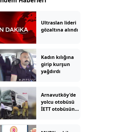
ndem Haberleri
Ultraslan lideri
gözaltına alındı
Kadın kılığına
girip kurşun
yağdırdı
Arnavutköy'de
yolcu otobüsü
İETT otobüsüne
çarptı: Ekipler
olay yerinde