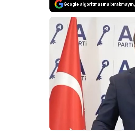
Google algoritmasına bırakmayın, 
Anahtar Parti Genel 
Tekin’in "yeni müfred
Mücadele' kavramının 
değerlendirirken, “Do
bütün olarak okumakt
birbirinin devamı ol