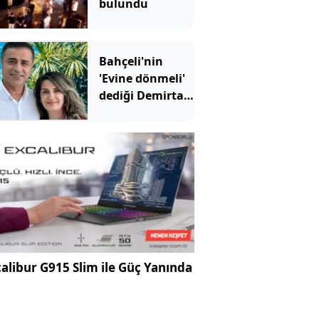
bulundu
Bahçeli'nin
'Evine dönmeli'
dediği Demirtaş
için Erdoğan'ın
yardımcısından
şaşırtan sözler
alibur G915 Slim ile Güç Yanında