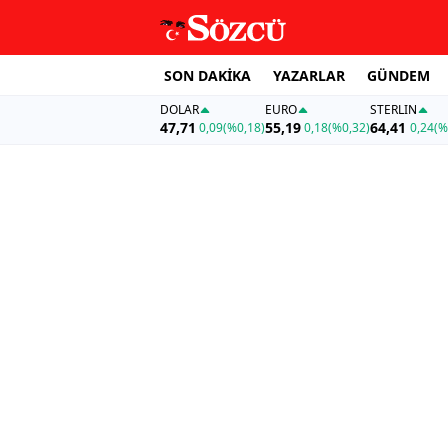
SON DAKİKA
YAZARLAR
GÜNDEM
DOLAR
EURO
STERLIN
47,71
55,19
64,41
0,09
(%0,18)
0,18
(%0,32)
0,24
(%