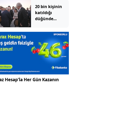
20 bin kişinin
katıldığı
düğünde
Bahçeli nikah
şahidi oldu
az Hesap’la Her Gün Kazanın