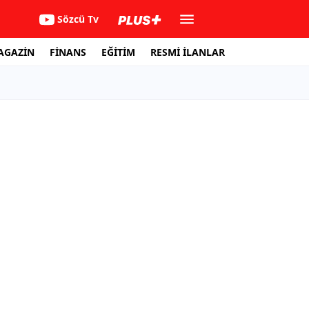
Sözcü Tv
AGAZİN
FİNANS
EĞİTİM
RESMİ İLANLAR