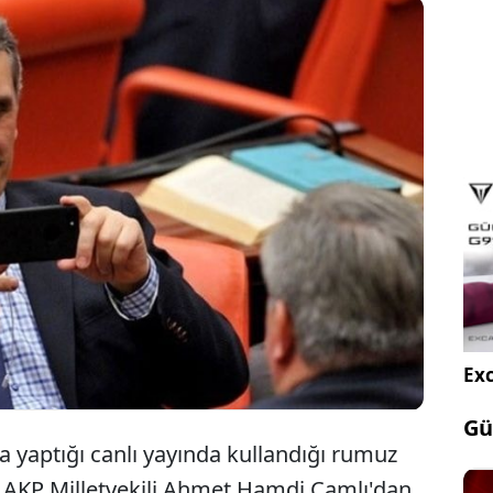
akabıyla bilinen eski AKP vekili Ahmet Hamdi Çamlı,
aylaşımda Cumhuriyet'in ilanını 'darbe' olarak
 Çamlı'nın Cumhuriyet'i hedef alan skandal paylaşımı
ki çekti.
Exc
Gü
 yaptığı canlı yayında kullandığı rumuz
ki AKP Milletvekili Ahmet Hamdi Çamlı'dan