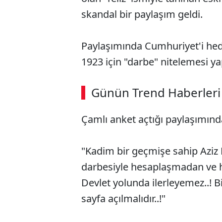
skandal bir paylaşım geldi.
Paylaşımında Cumhuriyet'i hedef
1923 için "darbe" nitelemesi ya
ABERİ OKU
➜
Günün Trend Haberleri
00:02
/ 08:43
Çamlı anket açtığı paylaşımında
"Kadim bir geçmişe sahip Aziz 
darbesiyle hesaplaşmadan ve h
Devlet yolunda ilerleyemez..! Bi
sayfa açılmalıdır..!"