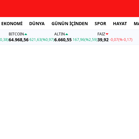
EKONOMİ
DÜNYA
GÜNÜN İÇİNDEN
SPOR
HAYAT
M
BITCOIN
ALTIN
FAİZ
64.968,56
6.660,55
39,92
0,38)
621,63
(%0,97)
167,96
(%2,59)
-0,07
(%-0,17)