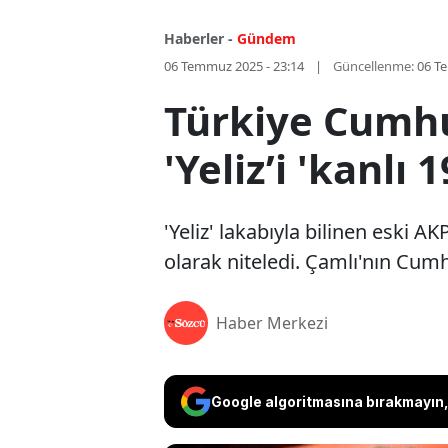
Haberler -
Gündem
06 Temmuz 2025 - 23:14
Güncellenme:
06 T
Türkiye Cumhu
'Yeliz’i 'kanlı
'Yeliz' lakabıyla bilinen eski 
olarak niteledi. Çamlı'nın Cumh
Haber Merkezi
Google algoritmasına bırakmayın, 