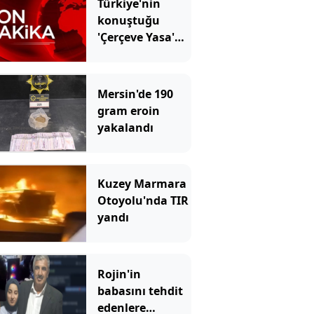
Türkiye'nin
konuştuğu
'Çerçeve Yasa'
kabul edildi!
Mersin'de 190
gram eroin
yakalandı
Kuzey Marmara
Otoyolu'nda TIR
yandı
Rojin'in
babasını tehdit
edenlere