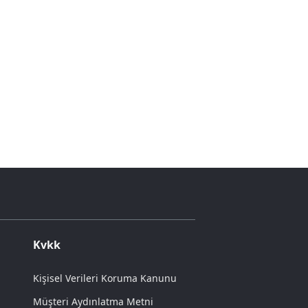
Kvkk
Kişisel Verileri Koruma Kanunu
Müşteri Aydınlatma Metni