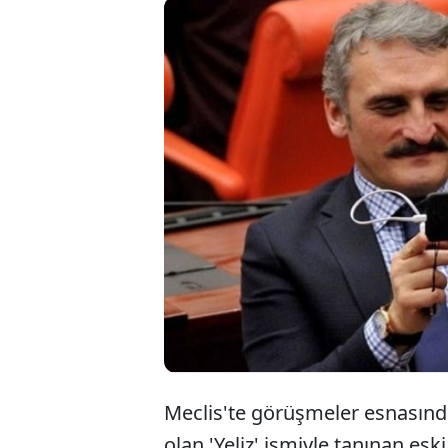
'Yeliz' l
yaptığı p
niteledi.
büyük tep
Meclis'te görüşmeler esnasında
olan 'Yeliz' ismiyle tanınan es