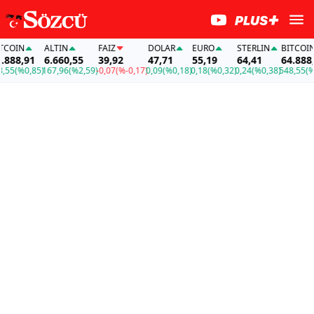
COIN
ALTIN
FAİZ
DOLAR
EURO
STERLIN
BITCOIN
888,91
6.660,55
39,92
47,71
55,19
64,41
64.888,9
55
(%0,85)
167,96
(%2,59)
-0,07
(%-0,17)
0,09
(%0,18)
0,18
(%0,32)
0,24
(%0,38)
548,55
(%0,