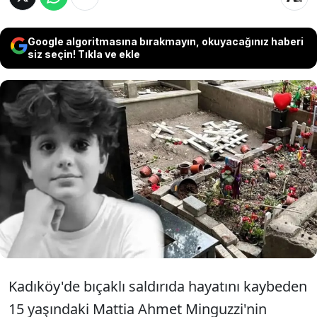
Google algoritmasına bırakmayın, okuyacağınız haberi
siz seçin! Tıkla ve ekle
Kadıköy'de bıçaklı saldırıda hayatını
kaybeden 15 yaşındaki Mattia Ahmet
Minguzzi'nin mezarını tahrip eden Dursun
Aydın'a 2 yıl 6 ay hapis cezası verildi.
Kadıköy'de bıçaklı saldırıda hayatını kaybeden
15 yaşındaki Mattia Ahmet Minguzzi'nin