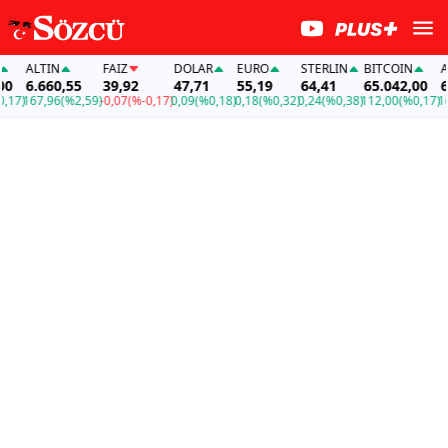
ALTIN
FAİZ
DOLAR
EURO
STERLIN
BITCOIN
ALTI
6.660,55
39,92
47,71
55,19
64,41
65.042,00
6.66
)
167,96
(%2,59)
-0,07
(%-0,17)
0,09
(%0,18)
0,18
(%0,32)
0,24
(%0,38)
112,00
(%0,17)
167,9