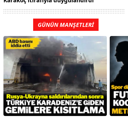
Karakoç itirafıyla duygulandırdı
GÜNÜN MANŞETLERİ