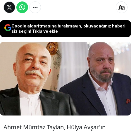
Google algoritmasına bırakmayın, okuyacağınız haberi
siz seçin! Tıkla ve ekle
'Kızılcık Şerbeti'nde yer alan Ahmet Mümtaz
Taylan, Hülya Avşar'ın Youtube kanalında
çarpıcı açıklamalar yaptı. Taylan'ın dizide
canlandırdığı 'Abdullah Ünal' karakteriyle
ilgili itirafı dikkat çekti.
Ahmet Mümtaz Taylan, Hülya Avşar'ın