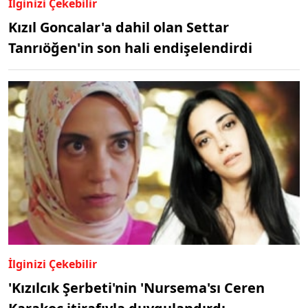
İlginizi Çekebilir
Kızıl Goncalar'a dahil olan Settar
Tanrıöğen'in son hali endişelendirdi
İlginizi Çekebilir
'Kızılcık Şerbeti'nin 'Nursema'sı Ceren