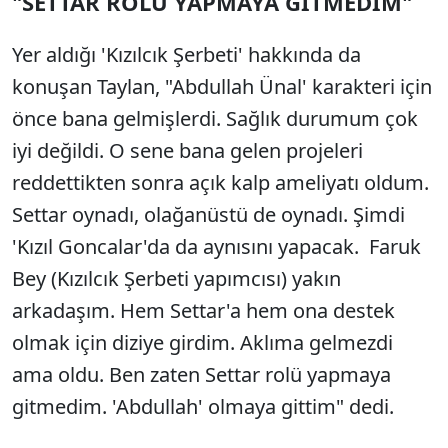
"SETTAR ROLÜ YAPMAYA GİTMEDİM"
Sesi Aç
Yer aldığı 'Kızılcık Şerbeti' hakkında da
konuşan Taylan, "Abdullah Ünal' karakteri için
önce bana gelmişlerdi. Sağlık durumum çok
iyi değildi. O sene bana gelen projeleri
reddettikten sonra açık kalp ameliyatı oldum.
Settar oynadı, olağanüstü de oynadı. Şimdi
'Kızıl Goncalar'da da aynısını yapacak. Faruk
Bey (Kızılcık Şerbeti yapımcısı) yakın
arkadaşım. Hem Settar'a hem ona destek
olmak için diziye girdim. Aklıma gelmezdi
ama oldu. Ben zaten Settar rolü yapmaya
gitmedim. 'Abdullah' olmaya gittim" dedi.