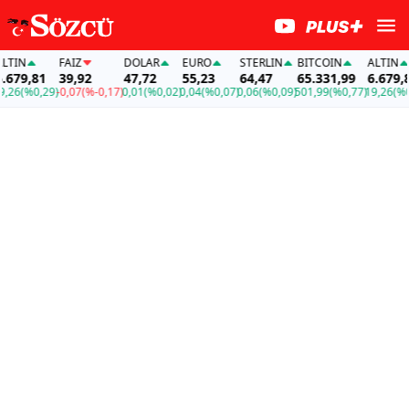
IN
FAİZ
DOLAR
EURO
STERLIN
BITCOIN
ALTIN
79,81
39,92
47,72
55,23
64,47
65.331,99
6.679,81
6
(%0,29)
-0,07
(%-0,17)
0,01
(%0,02)
0,04
(%0,07)
0,06
(%0,09)
501,99
(%0,77)
19,26
(%0,29