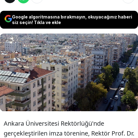
Google algoritmasına bırakmayın, okuyacağınız haberi
siz seçin! Tıkla ve ekle
Ankara Üniversitesi, Tesis Yöneticileri
Konfederasyonu (TESKON) ve Apsiyon Bilişim
arasında Türkiye'deki konutlarda uygulanan
kira ve aidatlara ilişkin veri tabanı
oluşturulması için protokol imzalandı.
Ankara Üniversitesi Rektörlüğü'nde
gerçekleştirilen imza törenine, Rektör Prof. Dr.