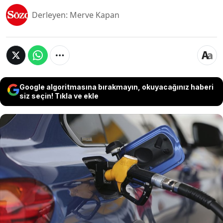
Derleyen: Merve Kapan
Google algoritmasına bırakmayın, okuyacağınız haberi
siz seçin! Tıkla ve ekle
Akaryakıt fiyatları global piyasalardaki
dalgalanmalara, döviz kurundaki değişikliklere ve
vergi artışlarına bağlı olarak sık sık değişiyor. 3
Haziran 2025 tarihi itibarıyla, benzin, motorin ve
LPG fiyatlarında bazı güncellemeler yapıldı. Peki,
bu değişiklikler akaryakıt fiyatlarına nasıl yansıdı?
İşte 3 Haziran 2025 akaryakıt fiyatlarında güncel
tablo...