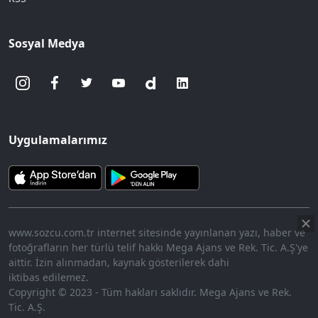
Sosyal Medya
Uygulamalarımız
www.sozcu.com.tr internet sitesinde yayınlanan yazı, haber ve
fotoğrafların her türlü telif hakkı Mega Ajans ve Rek. Tic. A.Ş'ye
aittir. İzin alınmadan, kaynak gösterilerek dahi
iktibas edilemez.
Copyright © 2023 - Tüm hakları saklıdır. Mega Ajans ve Rek.
Tic. A.Ş.
360p
Loaded
:
Sesi