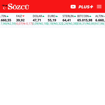
IN
FAİZ
DOLAR
EURO
STERLIN
BITCOIN
ALTIN
60,55
39,92
47,71
55,19
64,41
65.015,98
6.660,5
,96
(%2,59)
-0,07
(%-0,17)
0,09
(%0,18)
0,18
(%0,32)
0,24
(%0,38)
556,31
(%0,86)
167,96
(%2