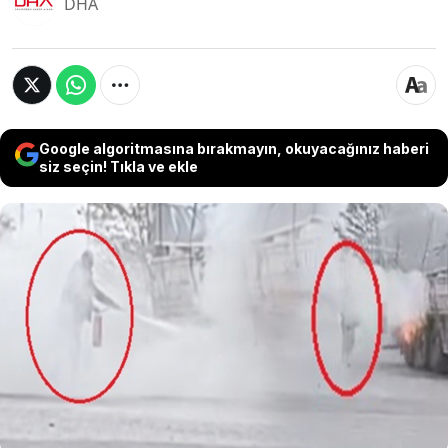
DHA
Google algoritmasına bırakmayın, okuyacağınız haberi
siz seçin! Tıkla ve ekle
Kayseri-Niğde kara yolundaki bir akaryakıt
istasyonuna giren patates yüklü TIR'ın
dorsesinin lastiği patladı. Tehlikeli anlar yaşandı.
Alev alan lastiği gören istasyondaki pompacı,
yangın söndürme tüpüyle müdahale etti. O
anlar cep telefonu kamerasıyla kaydedildi.