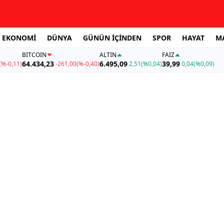
EKONOMİ
DÜNYA
GÜNÜN İÇİNDEN
SPOR
HAYAT
M
BITCOIN
ALTIN
FAİZ
64.434,23
6.495,09
39,99
(%-0,11)
-261,00
(%-0,40)
2,51
(%0,04)
0,04
(%0,09)