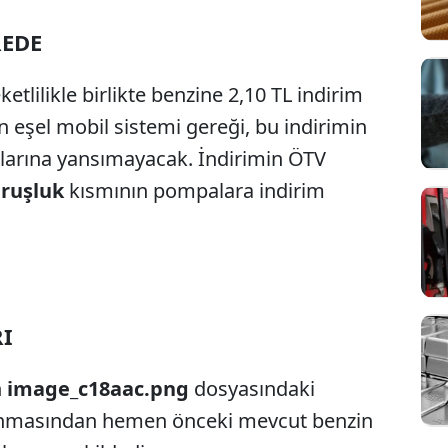
REDE
etlilikle birlikte benzine 2,10 TL indirim
 eşel mobil sistemi gereği, bu indirimin
arına yansımayacak. İndirimin ÖTV
uruşluk
kısmının pompalara indirim
RI
n
image_c18aac.png
dosyasındaki
ulanmasından hemen önceki mevcut benzin