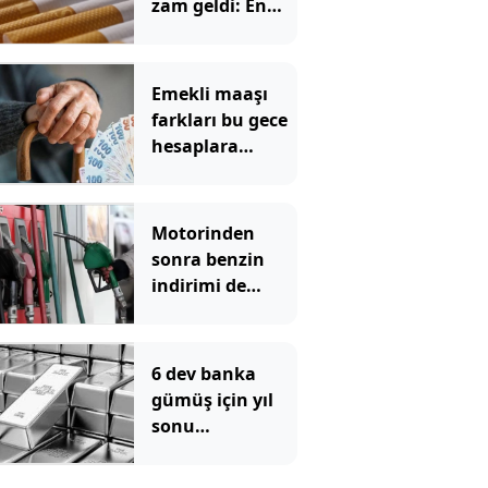
zam geldi: En
yüksek fiyat 130
TL oldu
Emekli maaşı
farkları bu gece
hesaplara
yatıyor
Motorinden
sonra benzin
indirimi de
pompadan önce
uçtu
6 dev banka
gümüş için yıl
sonu
beklentilerini
açıkladı