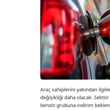
Benzin
mobil 
ve indi
Araç sahiplerini yakından ilgile
değişikliği daha olacak. Sektör
benzin grubuna indirim bekleni