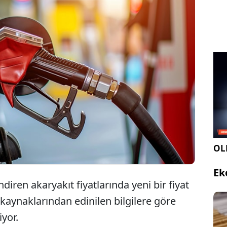
 fiyatlarında 2,10 TL'lik indirim öngörülüyor. Eşel
sistemi nedeniyle pompalara yansıyacak net tutar
rim sonrası oluşacak yeni fiyat listesi belli oldu.
OLE
Ek
ndiren akaryakıt fiyatlarında yeni bir fiyat
 kaynaklarından edinilen bilgilere göre
yor.