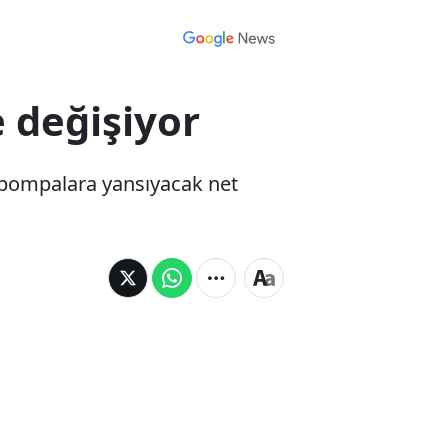
e değişiyor
le pompalara yansıyacak net