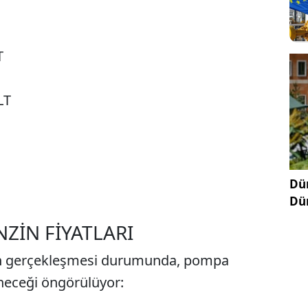
T
LT
Dün
Dü
ZİN FİYATLARI
in gerçekleşmesi durumunda, pompa
eneceği öngörülüyor: