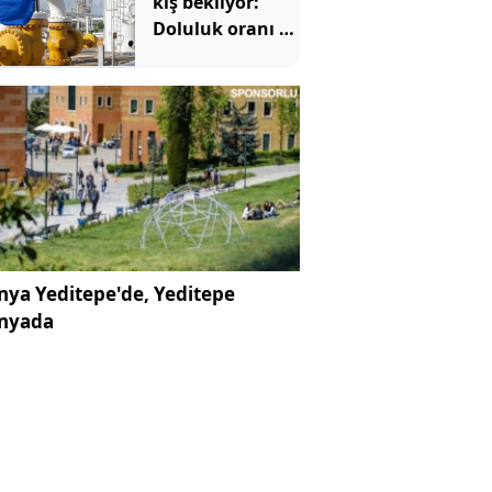
kış bekliyor:
Doluluk oranı 15
yılın en
düşüğünde
ya Yeditepe'de, Yeditepe
nyada