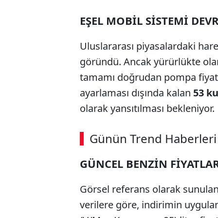
EŞEL MOBİL SİSTEMİ DEV
Uluslararası piyasalardaki harek
göründü. Ancak yürürlükte olan
tamamı doğrudan pompa fiyatl
ayarlaması dışında kalan
53 k
olarak yansıtılması bekleniyor.
Günün Trend Haberleri
GÜNCEL BENZİN FİYATLA
Görsel referans olarak sunula
verilere göre, indirimin uyg