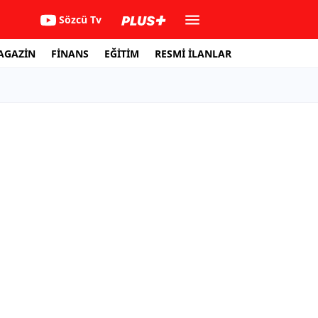
Sözcü Tv
AGAZİN
FİNANS
EĞİTİM
RESMİ İLANLAR