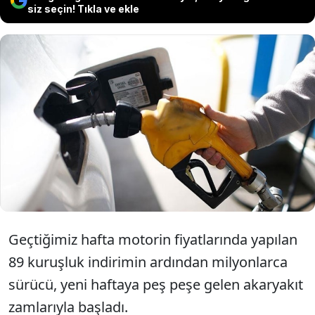
siz seçin! Tıkla ve ekle
Bu gece yarısından itibaren geçerli
olacak şekilde LPG fiyatlarında 1
liralık artışa gidilecek.
Geçtiğimiz hafta motorin fiyatlarında yapılan
89 kuruşluk indirimin ardından milyonlarca
sürücü, yeni haftaya peş peşe gelen akaryakıt
zamlarıyla başladı.