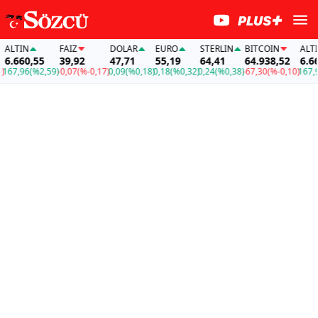
LTIN
FAİZ
DOLAR
EURO
STERLIN
BITCOIN
ALTIN
.660,55
39,92
47,71
55,19
64,41
64.938,52
6.660,
7,96
(%2,59)
-0,07
(%-0,17)
0,09
(%0,18)
0,18
(%0,32)
0,24
(%0,38)
-67,30
(%-0,10)
167,96
(