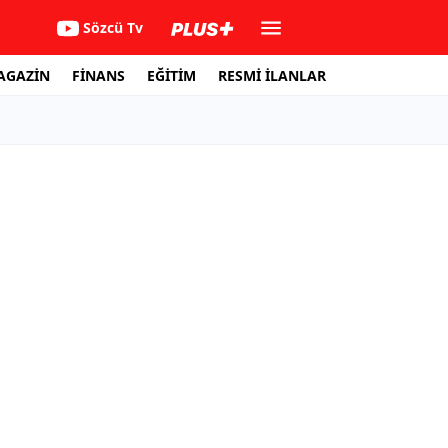
Sözcü Tv
AGAZİN
FİNANS
EĞİTİM
RESMİ İLANLAR