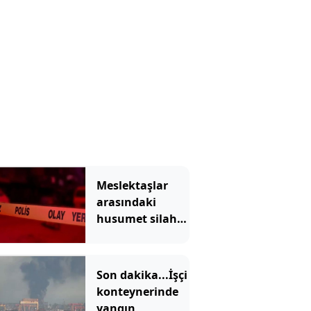
Meslektaşlar
arasındaki
husumet silahlı
saldırıya
dönüştü
Son dakika...İşçi
konteynerinde
yangın