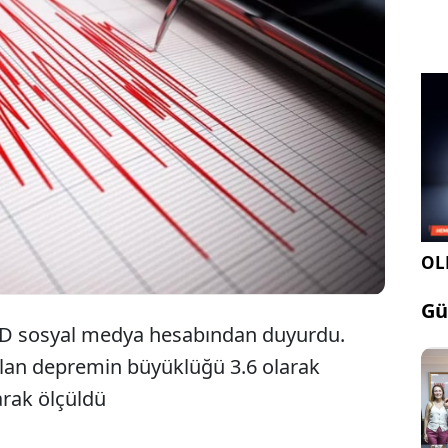
AFAD'ın verilerine göre Akdeniz'de 3.6
büyüklüğünde bir deprem meydana geldi
OLE
Gü
FAD sosyal medya hesabından duyurdu.
olan depremin büyüklüğü 3.6 olarak
arak ölçüldü