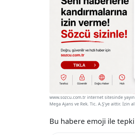
www.sozcu.com.tr internet sitesinde yayınla
Mega Ajans ve Rek. Tic. A.Ş'ye aittir. İzin
Bu habere emoji ile tepki