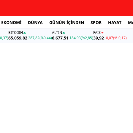
EKONOMİ
DÜNYA
GÜNÜN İÇİNDEN
SPOR
HAYAT
M
BITCOIN
ALTIN
FAİZ
65.059,82
6.677,51
39,92
0,37)
287,82
(%0,44)
184,93
(%2,85)
-0,07
(%-0,17)