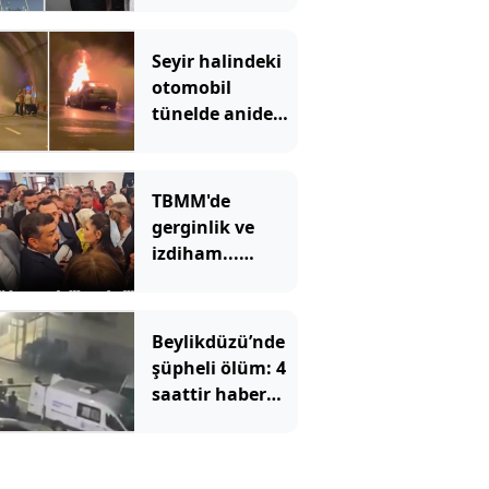
Parti’ye
katıldılar
Seyir halindeki
otomobil
tünelde aniden
alev aldı:
Ankara yönü
ulaşıma
TBMM'de
kapandı
gerginlik ve
izdiham...
Ezilme tehlikesi
geçirdiler
Beylikdüzü’nde
şüpheli ölüm: 4
saattir haber
alınamıyordu