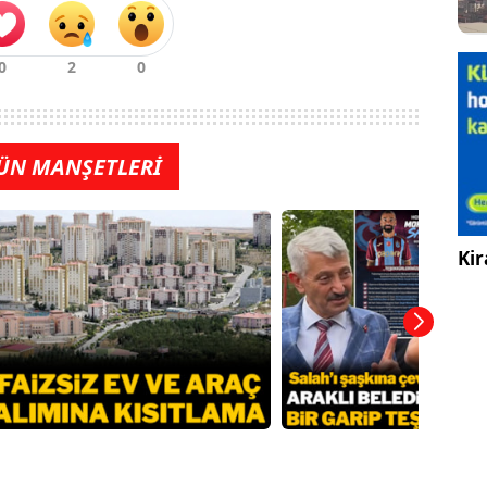
ÜN MANŞETLERİ
Kir