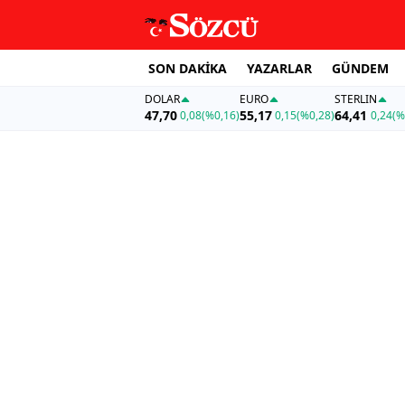
SON DAKİKA
YAZARLAR
GÜNDEM
DOLAR
EURO
STERLIN
47,70
55,17
64,41
0,08
(%0,16)
0,15
(%0,28)
0,24
(%