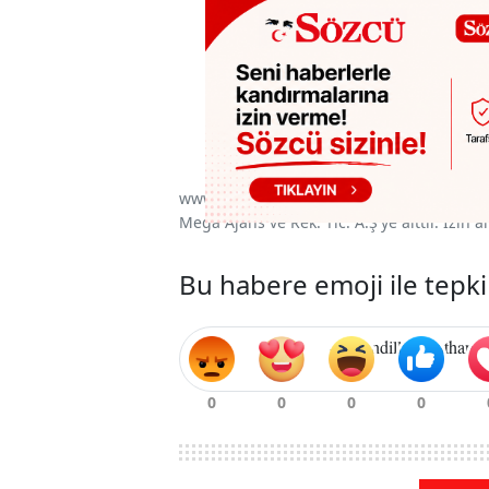
www.sozcu.com.tr internet sitesinde yayınla
Mega Ajans ve Rek. Tic. A.Ş'ye aittir. İzin
Bu habere emoji ile tepki
— Kandilli Rasathanes