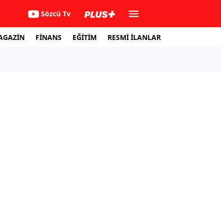
Sözcü Tv
AGAZİN
FİNANS
EĞİTİM
RESMİ İLANLAR