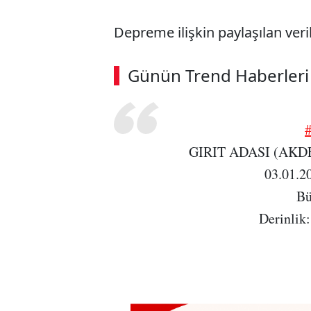
Depreme ilişkin paylaşılan veri
ABERİ OKU
➜
Günün Trend Haberleri
00:02
/ 02:14
GIRIT ADASI (AKD
03.01.2
Bü
Derinlik