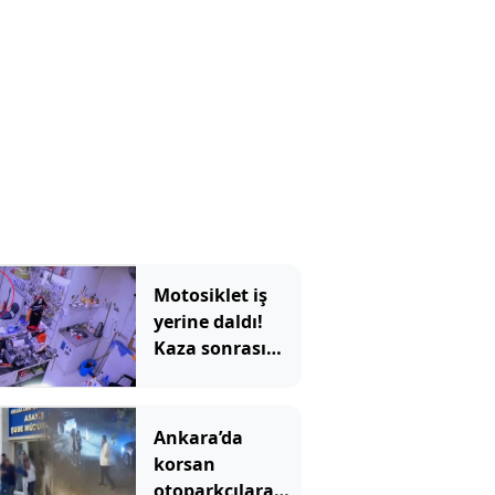
Motosiklet iş
yerine daldı!
Kaza sonrası
bıçaklı kavga
çıktı
Ankara’da
korsan
otoparkçılara