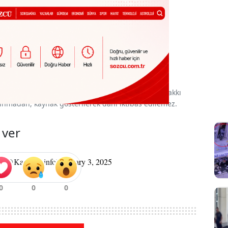
nan yazı, haber ve fotoğrafların her türlü telif hakkı
 alınmadan, kaynak gösterilerek dahi iktibas edilemez.
 ver
i (@Kandilli_info)
January 3, 2025