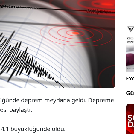
Kandilli Rasahathanesi, Akdeniz açıklarında 4.1
büyüklüğünde deprem meydana geldiğini
duyurdu.
Exc
Gü
klüğünde deprem meydana geldi. Depreme
nesi paylaştı.
 4.1 büyüklüğünde oldu.