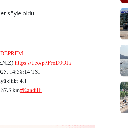
ler şöyle oldu:
Sesi Aç
#DEPREM
ENIZ)
https://t.co/p7PrnD0OIa
025, 14:58:14 TSİ
yüklük: 4.1
: 87.3 km
#Kandilli