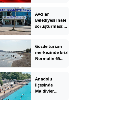
Gözaltılar var
Avcılar
Belediyesi ihale
soruşturması:
12 şüpheli
adliyeye sevk
edildi
Gözde turizm
merkezinde kriz!
Normalin 65
katı üstünde
çıktı
Anadolu
ilçesinde
Maldivler
manzarası:
Duyan akın
ediyor