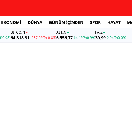
EKONOMİ
DÜNYA
GÜNÜN İÇİNDEN
SPOR
HAYAT
M
BITCOIN
ALTIN
FAİZ
64.318,31
6.556,77
39,99
%0,08)
-537,69
(%-0,83)
64,19
(%0,99)
0,04
(%0,09)