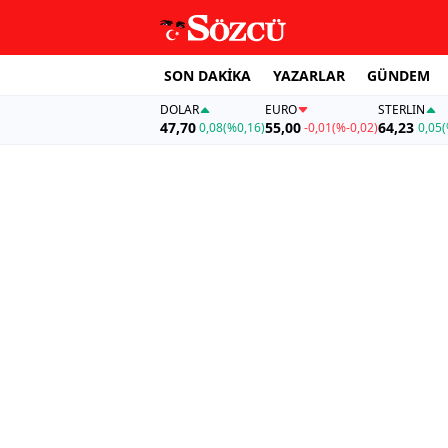
SON DAKİKA
YAZARLAR
GÜNDEM
DOLAR
EURO
STERLIN
47,70
55,00
64,23
0,08
(%0,16)
-0,01
(%-0,02)
0,05
(