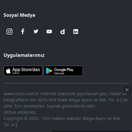
Sosyal Medya
Uygulamalarımız
www.sozcu.com.tr internet sitesinde yayınlanan yazı, haber ve
fotoğrafların her türlü telif hakkı Mega Ajans ve Rek. Tic. A.Ş'ye
aittir. İzin alınmadan, kaynak gösterilerek dahi
iktibas edilemez.
Copyright © 2023 - Tüm hakları saklıdır. Mega Ajans ve Rek.
Tic. A.Ş.
360p
Loaded
:
Sesi
7.91%
Aç