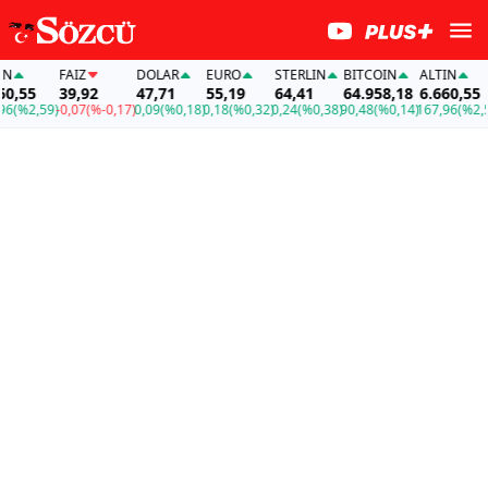
FAİZ
DOLAR
EURO
STERLIN
BITCOIN
ALTIN
,55
39,92
47,71
55,19
64,41
64.958,18
6.660,55
%2,59)
-0,07
(%-0,17)
0,09
(%0,18)
0,18
(%0,32)
0,24
(%0,38)
90,48
(%0,14)
167,96
(%2,59)
-