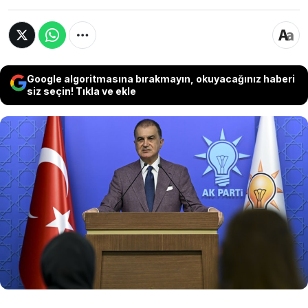
Google algoritmasına bırakmayın, okuyacağınız haberi
siz seçin! Tıkla ve ekle
AKP Sözcüsü Çelik, MHP lideri Bahçeli'nin 'erken
seçim' açıklamalarının sorulması üzerine, "Erken
seçimi reddeden açıklamaları, Sayın
Cumhurbaşkanımızın adaylığının Cumhur
İttifakı'nın ortak iradesi olduğunu belirtmesi,
birlik ve beraberliğimizi tekrar ortaya
koymuştur" dedi.