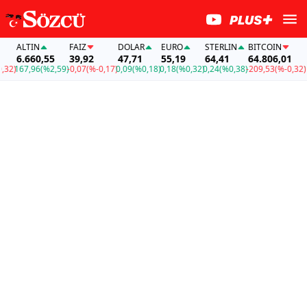
ALTIN
FAİZ
DOLAR
EURO
STERLIN
BITCOIN
ALT
6.660,55
39,92
47,71
55,19
64,41
64.806,01
6.6
167,96
(%2,59)
-0,07
(%-0,17)
0,09
(%0,18)
0,18
(%0,32)
0,24
(%0,38)
-209,53
(%-0,32)
167,