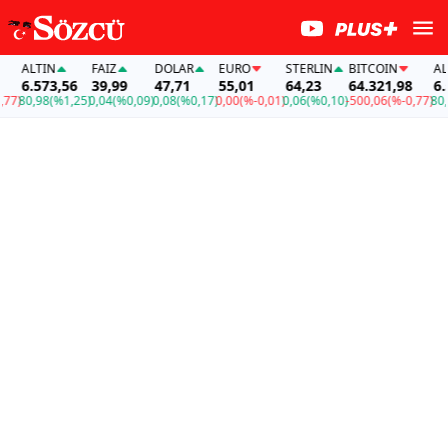
ALTIN
FAİZ
DOLAR
EURO
STERLIN
BITCOIN
ALTI
6.573,56
39,99
47,71
55,01
64,23
64.321,98
6.5
7)
80,98
(%1,25)
0,04
(%0,09)
0,08
(%0,17)
0,00
(%-0,01)
0,06
(%0,10)
-500,06
(%-0,77)
80,9