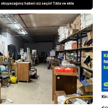
okuyacağınız haberi siz seçin! Tıkla ve ekle
AKP’li Çayırova Belediyesi’ne ait sosyal tesislerdeki
 akıbetini sordu. Belediyenin “hurda” dediği
ya verildiği, ancak takas ve fatura süreçlerinin
dildi. CHP’li meclis üyesi Diren Eroğlu, “Ne fatura
e hangi firmayla takas yapıldığına dair tek bir resmi
erek belediyeyi şeffaf olmamakla suçladı.
Kir