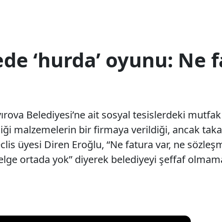
ede ‘hurda’ oyunu: Ne f
yırova Belediyesi’ne ait sosyal tesislerdeki mutfa
ği malzemelerin bir firmaya verildiği, ancak takas
eclis üyesi Diren Eroğlu, “Ne fatura var, ne sözle
belge ortada yok” diyerek belediyeyi şeffaf olmam