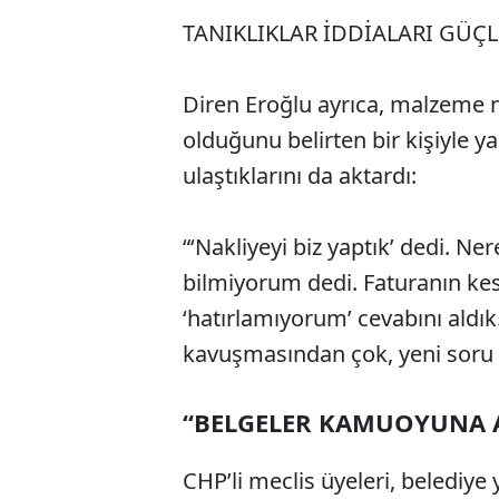
TANIKLIKLAR İDDİALARI GÜÇ
Diren Eroğlu ayrıca, malzeme n
olduğunu belirten bir kişiyle y
ulaştıklarını da aktardı:
“‘Nakliyeyi biz yaptık’ dedi. N
bilmiyorum dedi. Faturanın ke
‘hatırlamıyorum’ cevabını aldık
kavuşmasından çok, yeni soru iş
“BELGELER KAMUOYUNA 
CHP’li meclis üyeleri, belediy