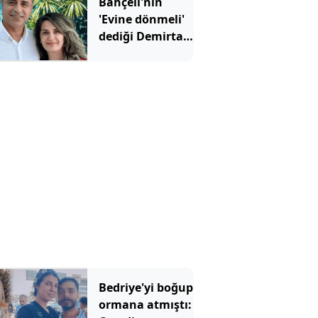
Bahçeli'nin
'Evine dönmeli'
dediği Demirtaş
için Erdoğan'ın
yardımcısından
şaşırtan sözler
Bedriye'yi boğup
ormana atmıştı: