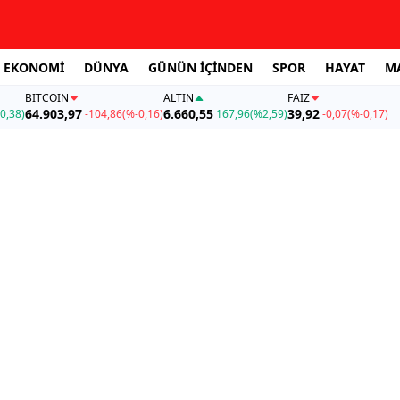
EKONOMİ
DÜNYA
GÜNÜN İÇİNDEN
SPOR
HAYAT
M
BITCOIN
ALTIN
FAİZ
64.903,97
6.660,55
39,92
0,38)
-104,86
(%-0,16)
167,96
(%2,59)
-0,07
(%-0,17)