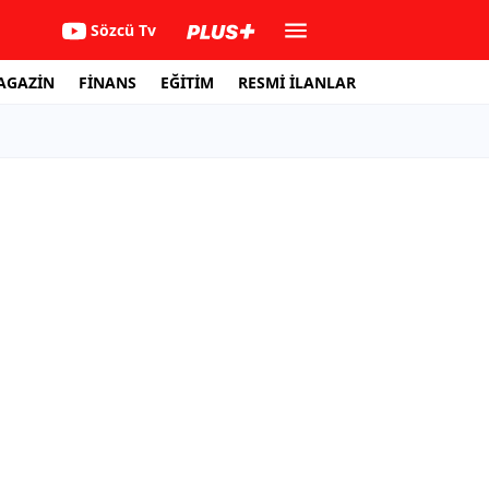
Sözcü Tv
AGAZİN
FİNANS
EĞİTİM
RESMİ İLANLAR