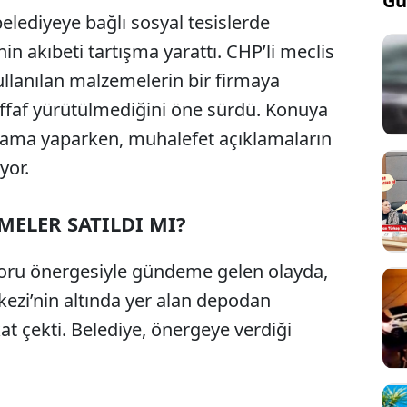
Gü
belediyeye bağlı sosyal tesislerde
n akıbeti tartışma yarattı. CHP’li meclis
kullanılan malzemelerin bir firmaya
şeffaf yürütülmediğini öne sürdü. Konuya
ıklama yaparken, muhalefet açıklamaların
yor.
ELER SATILDI MI?
ı soru önergesiyle gündeme gelen olayda,
ezi’nin altında yer alan depodan
kat çekti. Belediye, önergeye verdiği