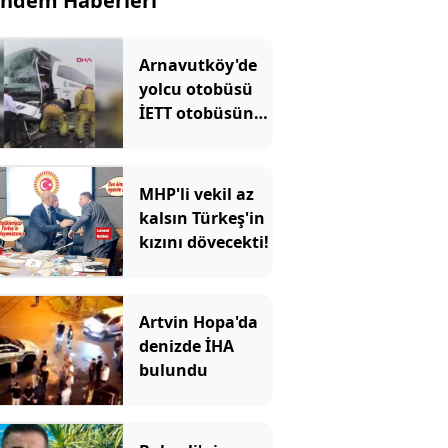
ndem Haberleri
Arnavutköy'de
yolcu otobüsü
İETT otobüsüne
çarptı: Ekipler
olay yerinde
MHP'li vekil az
kalsın Türkeş'in
kızını dövecekti!
Artvin Hopa'da
denizde İHA
bulundu