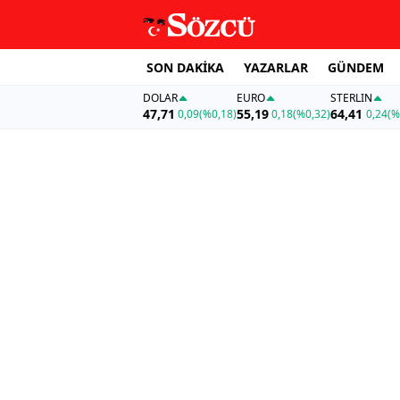
SON DAKİKA
YAZARLAR
GÜNDEM
DOLAR
EURO
STERLIN
47,71
55,19
64,41
0,09
(%0,18)
0,18
(%0,32)
0,24
(%