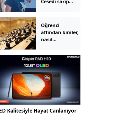
Cesedi sarıp
kayınvalidesiyle
bir saat sohbet
etmiş
Öğrenci
affından kimler,
nasıl
yararlanabilecek?
İşte detaylar
D Kalitesiyle Hayat Canlanıyor