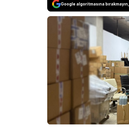
Google algoritmasına bırakmayın, 
CHP’li meclis üyeleri, 
mutfak ekipmanlarının
malzemelerin bir firma
şeffaf olmadığı iddia e
var, ne sözleşme, ne d
belge ortada yok” diy