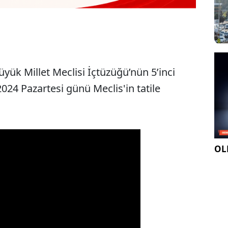
yük Millet Meclisi İçtüzüğü’nün 5’inci
24 Pazartesi günü Meclis'in tatile
OLE