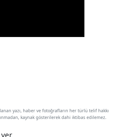
nan yazı, haber ve fotoğrafların her türlü telif hakkı
 alınmadan, kaynak gösterilerek dahi iktibas edilemez.
 ver