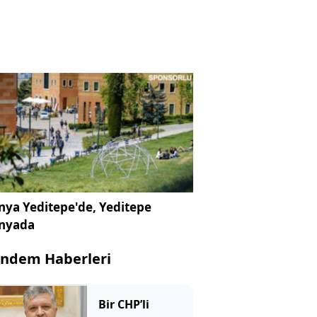
ya Yeditepe'de, Yeditepe
nyada
ndem Haberleri
Bir CHP’li