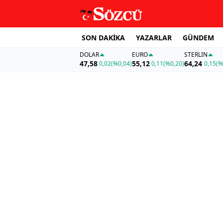
SON DAKİKA
YAZARLAR
GÜNDEM
DOLAR
EURO
STERLIN
47,58
55,12
64,24
0,02
(%0,04)
0,11
(%0,20)
0,15
(%