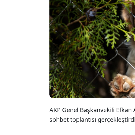
AKP 
iliş
girm
AKP Genel Başkanvekili Efkan A
sohbet toplantısı gerçekleştirdi