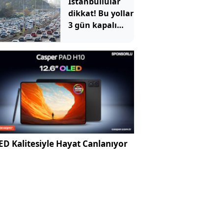
İstanbullular
dikkat! Bu yollar
3 gün kapalı
olacak
D Kalitesiyle Hayat Canlanıyor