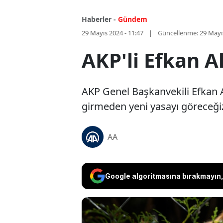
Haberler -
Gündem
29 Mayıs 2024 - 11:47
Güncellenme:
29 Mayı
AKP'li Efkan A
AKP Genel Başkanvekili Efkan A
girmeden yeni yasayı göreceğiz
AA
Google algoritmasına bırakmayın, 