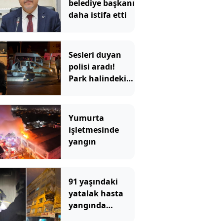
belediye başkanı
daha istifa etti
Sesleri duyan
polisi aradı!
Park halindeki
araçtan vahşet
çıktı
Yumurta
işletmesinde
yangın
91 yaşındaki
yatalak hasta
yangında
hayatını