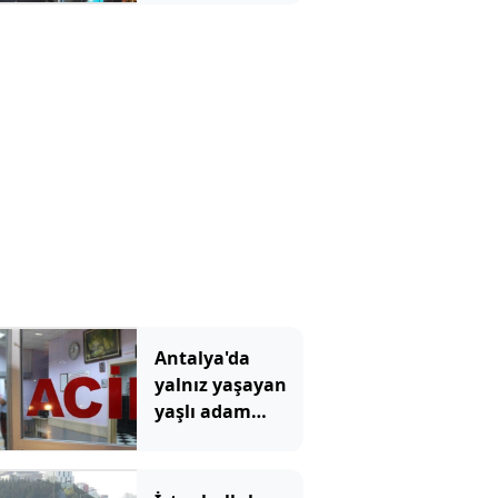
kaybetti
Antalya'da
yalnız yaşayan
yaşlı adam
evinde ölü
bulundu