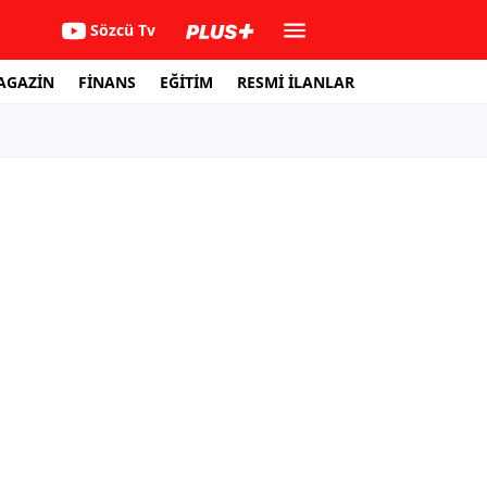
Sözcü Tv
AGAZİN
FİNANS
EĞİTİM
RESMİ İLANLAR