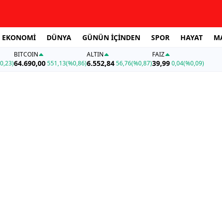
EKONOMİ
DÜNYA
GÜNÜN İÇİNDEN
SPOR
HAYAT
M
BITCOIN
ALTIN
FAİZ
64.690,00
6.552,84
39,99
0,23)
551,13
(%0,86)
56,76
(%0,87)
0,04
(%0,09)