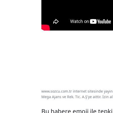
www.sozcu.com.tr internet sitesinde yayınla
Mega Ajans ve Rek. Tic. A.Ş'ye aittir. İzin
Bu habere emoji ile tepki