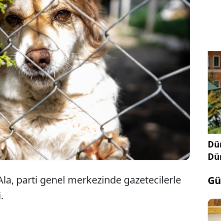
Genel Başkanvekili Efkan Ala, sokak hayvanlarına
kin düzenleme hakkında "Muhtemelen, Meclis tatile
eden yeni yasayı göreceğiz" dedi.
Dün
Dü
la, parti genel merkezinde gazetecilerle
Gü
.