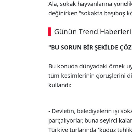
Ala, sokak hayvanlarına yöneli
değinirken "sokakta başıboş kö
ABERİ OKU
➜
Günün Trend Haberleri
"BU SORUN BİR ŞEKİLDE ÇÖ
SÖZCÜ SON DAKİKA
Bu konuda dünyadaki örnek uyg
tüm kesimlerinin görüşlerini dik
kullandı:
- Devletin, belediyelerin işi so
parçalıyorlar, buna seyirci kala
Türkiye turlarında 'kuduz tehlik