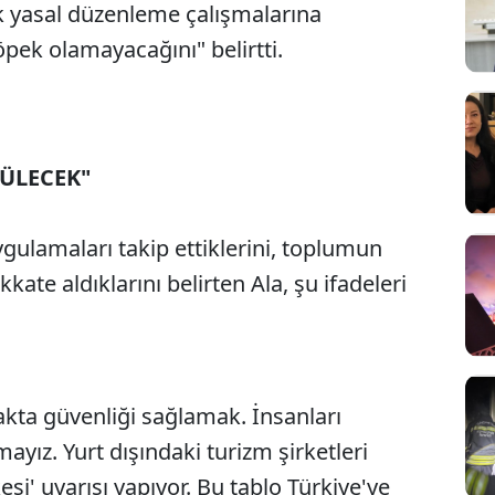
k yasal düzenleme çalışmalarına
pek olamayacağını" belirtti.
ZÜLECEK"
ulamaları takip ettiklerini, toplumun
kate aldıklarını belirten Ala, şu ifadeleri
kakta güvenliği sağlamak. İnsanları
mayız. Yurt dışındaki turizm şirketleri
esi' uyarısı yapıyor. Bu tablo Türkiye'ye