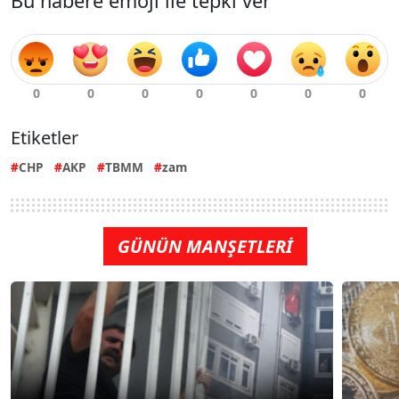
Bu habere emoji ile tepki ver
Etiketler
CHP
AKP
TBMM
zam
GÜNÜN MANŞETLERİ