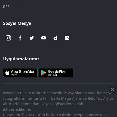
RSS
Sosyal Medya
Uygulamalarımız
www.sozcu.com.tr internet sitesinde yayınlanan yazı, haber ve
fotoğrafların her türlü telif hakkı Mega Ajans ve Rek. Tic. A.Ş'ye
aittir. İzin alınmadan, kaynak gösterilerek dahi
iktibas edilemez.
Copyright © 2023 - Tüm hakları saklıdır. Mega Ajans ve Rek.