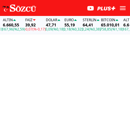
LTIN
FAİZ
DOLAR
EURO
STERLIN
BITCOIN
ALTIN
.660,55
39,92
47,71
55,19
64,41
65.010,01
6.660
67,96
(%2,59)
-0,07
(%-0,17)
0,09
(%0,18)
0,18
(%0,32)
0,24
(%0,38)
758,85
(%1,18)
167,96
(