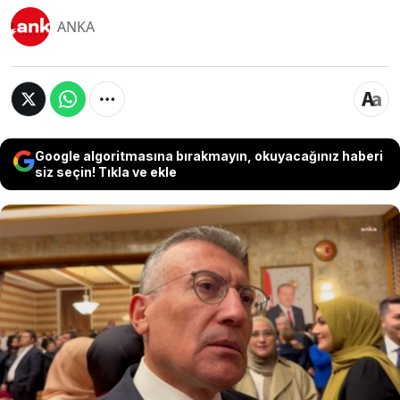
ANKA
Google algoritmasına bırakmayın, okuyacağınız haberi
siz seçin! Tıkla ve ekle
AKP’li Cumhurbaşkanı Erdoğan’ın Meclis’e girişinde
ise Cumhur İttifakı’nın yanı sıra CHP sıralarında
birçok vekilin de ayağa kalkmasına ilişkin konuşan
AKP Grup Başkanvekili Abdullah Güler, CHP Genel
Başkanı Özgür Özel'i överek "Bir CHP'li
Cumhurbaşkanı olduğunda inşallah AK Partili
milletvekilleri o dönem ayağa kalkmak suretiyle
gerekli saygıyı gösterirler" açıklamasını yaptı.