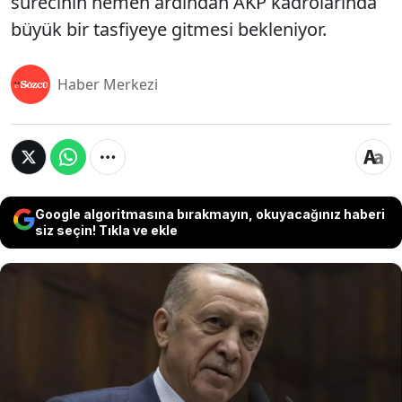
sürecinin hemen ardından AKP kadrolarında
büyük bir tasfiyeye gitmesi bekleniyor.
Haber Merkezi
Google algoritmasına bırakmayın, okuyacağınız haberi
siz seçin! Tıkla ve ekle
AKP'nin 26-28 Haziran'da yapacağı kamp öncesi
siyaset kulisleri çalkalanıyor. Parti içerisinde çok
sayıda üst düzey ismin performansından memnun
olmadığı bilinen Erdoğan, AKP içerisindeki büyük
bölümü milletvekillerinden oluşan bazı isimler için
yakın çevresine 'Kibirlendiler, çalışmıyorlar' şeklinde