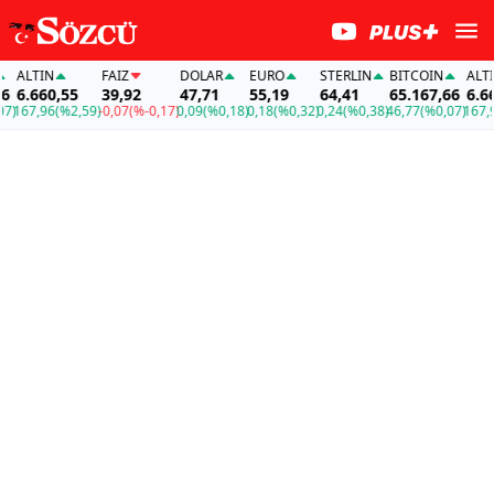
ALTIN
FAİZ
DOLAR
EURO
STERLIN
BITCOIN
ALTIN
6.660,55
39,92
47,71
55,19
64,41
65.167,66
6.660,
67,96
(%2,59)
-0,07
(%-0,17)
0,09
(%0,18)
0,18
(%0,32)
0,24
(%0,38)
46,77
(%0,07)
167,96
(