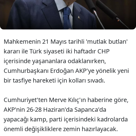
sitemde bulundu. Erdoğan'ın kamp sürecinin
hemen ardından AKP kadrolarında büyük bir
tasfiyeye gitmesi bekleniyor.
Mahkemenin 21 Mayıs tarihli 'mutlak butlan'
kararı ile Türk siyaseti iki haftadır CHP
içerisinde yaşananlara odaklanırken,
Cumhurbaşkanı Erdoğan AKP'ye yönelik yeni
bir tasfiye hareketi için kolları sıvadı.
Cumhuriyet'ten Merve Kılıç'ın haberine göre,
AKP'nin 26-28 Haziran'da Sapanca'da
yapacağı kamp, parti içerisindeki kadrolarda
önemli değişikliklere zemin hazırlayacak.