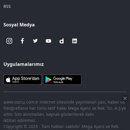
RSS
Sosyal Medya
Uygulamalarımız
www.sozcu.com.tr internet sitesinde yayınlanan yazı, haber ve
fotoğrafların her türlü telif hakkı Mega Ajans ve Rek. Tic. A.Ş'ye
aittir. İzin alınmadan, kaynak gösterilerek dahi
iktibas edilemez.
Copyright © 2023 - Tüm hakları saklıdır. Mega Ajans ve Rek.