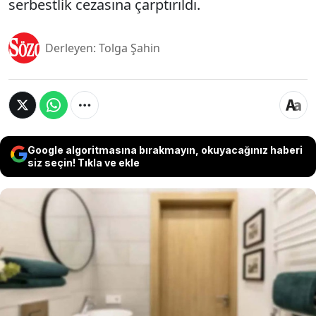
serbestlik cezasına çarptırıldı.
Derleyen: Tolga Şahin
Google algoritmasına bırakmayın, okuyacağınız haberi
siz seçin! Tıkla ve ekle
Hong Kong’da 18 yaşındaki bir öğrenci, kız sınıf
arkadaşının evine misafir olarak çağrıldı. Öğrenci
o akşam gizlice evin banyosuna kamera
yerleştirdi. Kamera 2 gün sonra anne tarafından
fark edilip polise haber verildi. Banyoya gizlice
kamera yerleştirdiğini kabul eden öğrenci, 12 ay