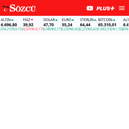
LTIN
FAİZ
DOLAR
EURO
STERLIN
BITCOIN
ALTI
.696,80
39,92
47,70
55,24
64,44
65.310,01
6.69
4,21
(%3,15)
-0,07
(%-0,17)
0,08
(%0,17)
0,23
(%0,42)
0,27
(%0,42)
1.092,53
(%1,70)
204,2