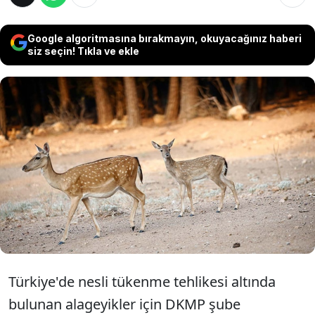
Google algoritmasına bırakmayın, okuyacağınız haberi
siz seçin! Tıkla ve ekle
Antalya Doğa Koruma ve Milli Parklar Şube
Müdürlüğü (DKMP) ekipleri, Türkiye'ye özgü
alageyiklerin doğal ortamda üremelerini
sürdürmeleri için GPS takibi ile uygun yaşam
alanlarını belirliyor.
Türkiye'de nesli tükenme tehlikesi altında
bulunan alageyikler için DKMP şube