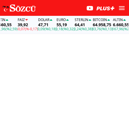
FAİZ
DOLAR
EURO
STERLIN
BITCOIN
ALTIN
,55
39,92
47,71
55,19
64,41
64.958,75
6.660,55
(%2,59)
-0,07
(%-0,17)
0,09
(%0,18)
0,18
(%0,32)
0,24
(%0,38)
83,76
(%0,13)
167,96
(%2,59)