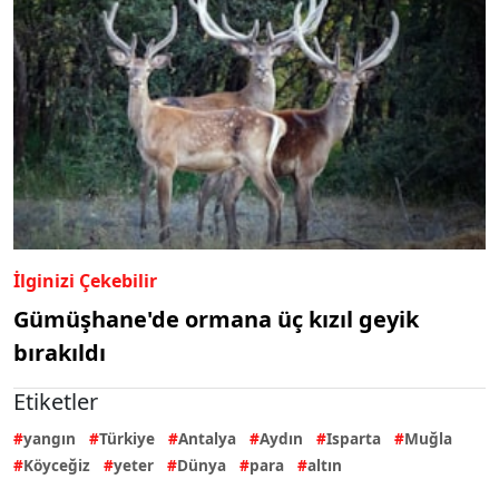
İlginizi Çekebilir
Gümüşhane'de ormana üç kızıl geyik
bırakıldı
Etiketler
yangın
Türkiye
Antalya
Aydın
Isparta
Muğla
Köyceğiz
yeter
Dünya
para
altın