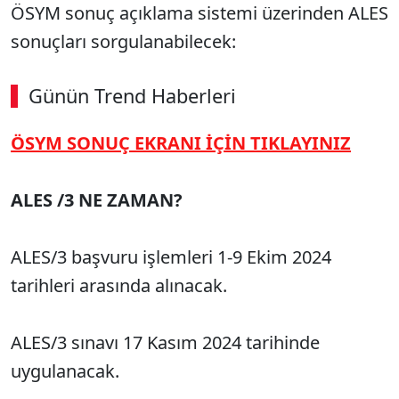
ÖSYM sonuç açıklama sistemi üzerinden ALES
sonuçları sorgulanabilecek:
Günün Trend Haberleri
ÖSYM SONUÇ EKRANI İÇİN TIKLAYINIZ
SÖZCÜ SON DAKİKA
ALES /3 NE ZAMAN?
ALES/3 başvuru işlemleri 1-9 Ekim 2024
tarihleri arasında alınacak.
ALES/3 sınavı 17 Kasım 2024 tarihinde
uygulanacak.