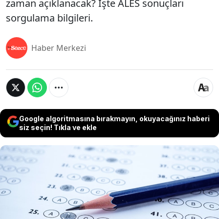
zaman açıklanacak? İşte ALES sonuçları
sorgulama bilgileri.
Haber Merkezi
Google algoritmasına bırakmayın, okuyacağınız haberi
siz seçin! Tıkla ve ekle
ALES/2 sonuçları için gözler ÖSYM'de! Akademik
Personel ve Lisansüstü Eğitimi Giriş Sınavı'nın
tamamlanmasıyla birlikte adaylar ALES sonuçları
sorgulama işlemlerini yapıyor. Yılda üç kez
gerçekleşen sınavın ikinci oturumunun sonuçları