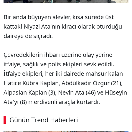
Bir anda büyüyen alevler, kısa sürede üst
kattaki Niyazi Ata'nın kiracı olarak oturduğu
daireye de sıçradı.
Çevredekilerin ihbarı üzerine olay yerine
itfaiye, sağlık ve polis ekipleri sevk edildi.
İtfaiye ekipleri, her iki dairede mahsur kalan
Hatice Kübra Kaplan, Abdülkadir Özgür (21),
Alpaslan Kaplan (3), Nevin Ata (46) ve Hüseyin
Ata'yı (8) merdivenli araçla kurtardı.
Günün Trend Haberleri
00:02
/ 08:06