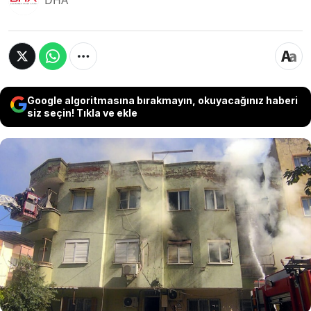
DHA
Google algoritmasına bırakmayın, okuyacağınız haberi
siz seçin! Tıkla ve ekle
Manisa'nın Turgutlu ilçesinde 3 katlı apartmanın
2'nci katındaki dairede çıkan yangın üst kattaki
daireye de sıçradı. Yangında dumandan etkilenen
2'si çocuk 5 kişi merdivenli araçla kurtarılıp
hastaneye kaldırılırken, söndürme çalışmalarında
yaralanan 1 itfaiye erine olay yerinde sağlık
ekipleri tarafından müdahale edildi.