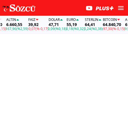
LTIN
FAİZ
DOLAR
EURO
STERLIN
BITCOIN
ALTIN
.660,55
39,92
47,71
55,19
64,41
64.840,70
6.660
67,96
(%2,59)
-0,07
(%-0,17)
0,09
(%0,18)
0,18
(%0,32)
0,24
(%0,38)
-97,30
(%-0,15)
167,96