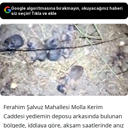
Google algoritmasına bırakmayın, okuyacağınız haberi
siz seçin! Tıkla ve ekle
Mersin'in Tarsus ilçesinde çıkan anız
yangınında alevlerin ortasında kalan 10
yavru köpek, itfaiye ekipleri tarafından
kurtarıldı.
Ferahim Şalvuz Mahallesi Molla Kerim
Caddesi yediemin deposu arkasında bulunan
bölgede, iddiaya göre, akşam saatlerinde anız