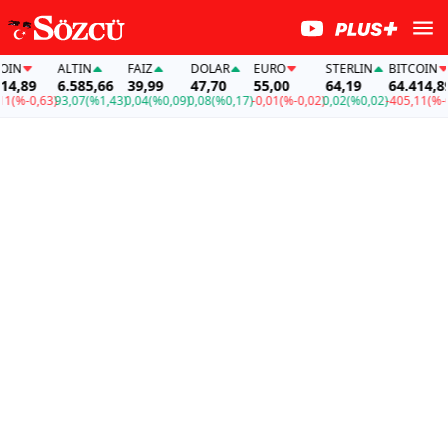
N
ALTIN
FAİZ
DOLAR
EURO
STERLIN
BITCOIN
,89
6.585,66
39,99
47,70
55,00
64,19
64.414,89
%-0,63)
93,07
(%1,43)
0,04
(%0,09)
0,08
(%0,17)
-0,01
(%-0,02)
0,02
(%0,02)
-405,11
(%-0,63