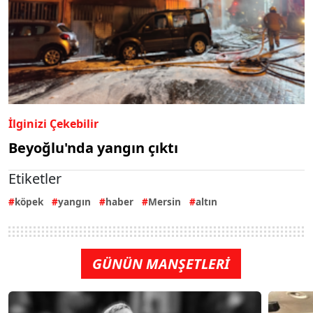
İlginizi Çekebilir
Beyoğlu'nda yangın çıktı
Etiketler
köpek
yangın
haber
Mersin
altın
GÜNÜN MANŞETLERİ