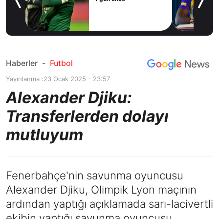
ilal
ım
Haberler
-
Futbol
Yayınlanma :
23 Ocak 2025 - 23:57
Alexander Djiku:
Transferlerden dolayı
mutluyum
Fenerbahçe'nin savunma oyuncusu
Alexander Djiku, Olimpik Lyon maçının
ardından yaptığı açıklamada sarı-lacivertli
ekibin yaptığı savunma oyuncusu