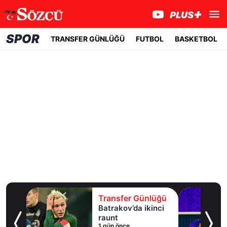
SPOR
TRANSFER GÜNLÜĞÜ
FUTBOL
BASKETBOL
lüğü
Transfer Günlüğü
uaylı
Batrakov’da ikinci
ma
raunt
1 gün önce