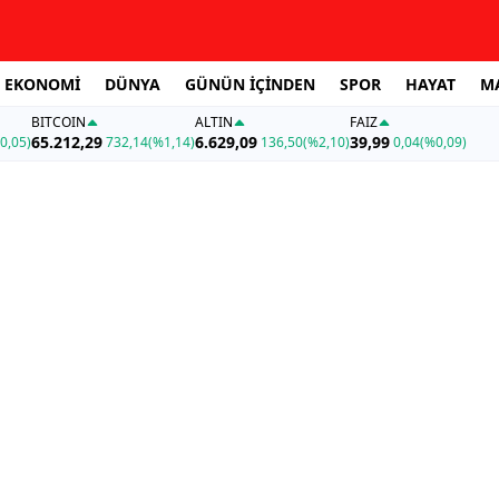
EKONOMİ
DÜNYA
GÜNÜN İÇİNDEN
SPOR
HAYAT
M
BITCOIN
ALTIN
FAİZ
65.212,29
6.629,09
39,99
0,05)
732,14
(%1,14)
136,50
(%2,10)
0,04
(%0,09)