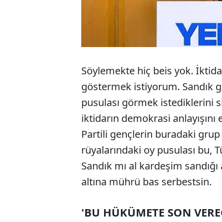
Söylemekte hiç beis yok. İktida
göstermek istiyorum. Sandık gü
pusulası görmek istediklerini 
iktidarın demokrasi anlayışını 
Partili gençlerin buradaki grup 
rüyalarındaki oy pusulası bu, T
Sandık mı al kardeşim sandığı a
altına mührü bas serbestsin.
'BU HÜKÜMETE SON VEREC