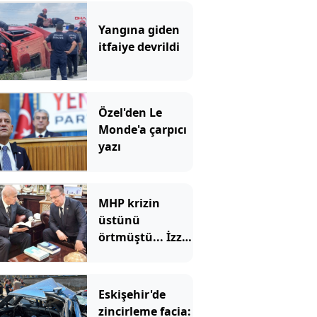
Yangına giden
itfaiye devrildi
Özel'den Le
Monde'a çarpıcı
yazı
MHP krizin
üstünü
örtmüştü... İzzet
Ulvi Yönter'den
'imza' yerine
'mesaj' geldi
Eskişehir'de
zincirleme facia: