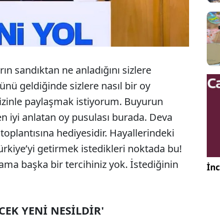
rın sandıktan ne anladığını sizlere
nü geldiğinde sizlere nasıl bir oy
sizinle paylaşmak istiyorum. Buyurun
en iyi anlatan oy pusulası burada. Deva
toplantısına hediyesidir. Hayallerindeki
ürkiye’yi getirmek istedikleri noktada bu!
ma başka bir tercihiniz yok. İstediğinin
İnc
EK YENİ NESİLDİR'