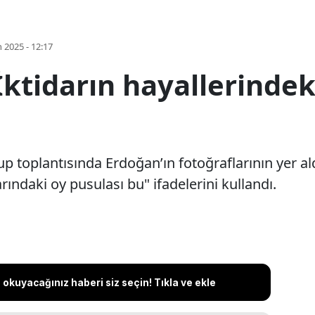
 2025 - 12:17
İktidarın hayallerindek
up toplantısında Erdoğan’ın fotoğraflarının yer al
arındaki oy pusulası bu" ifadelerini kullandı.
okuyacağınız haberi siz seçin! Tıkla ve ekle