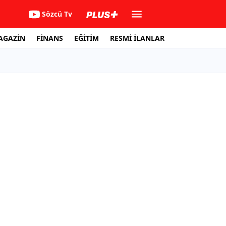
Sözcü Tv
AGAZİN
FİNANS
EĞİTİM
RESMİ İLANLAR