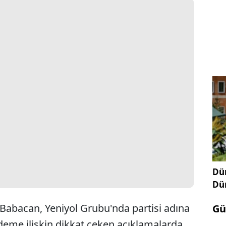
Dün
Dü
 Babacan, Yeniyol Grubu'nda partisi adına
Gü
deme ilişkin dikkat çeken açıklamalarda