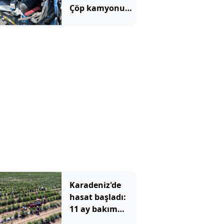
Çöp kamyonu
savurdu, TIR
önünde
metrelerce
sürükledi
Karadeniz'de
hasat başladı:
11 ay bakım
yapıp 1 ay