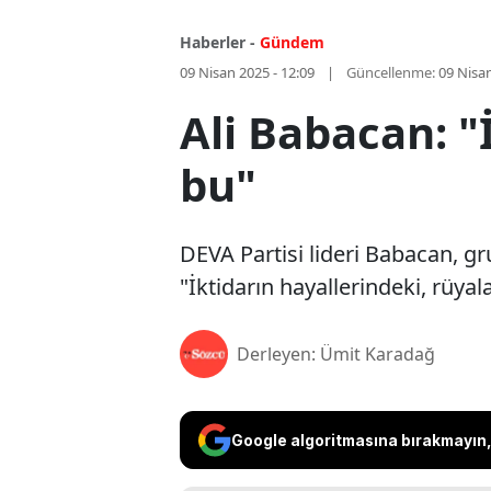
Haberler -
Gündem
09 Nisan 2025 - 12:09
Güncellenme:
09 Nisan
Ali Babacan: "
bu"
DEVA Partisi lideri Babacan, gr
"İktidarın hayallerindeki, rüyal
Derleyen: Ümit Karadağ
Google algoritmasına bırakmayın, 