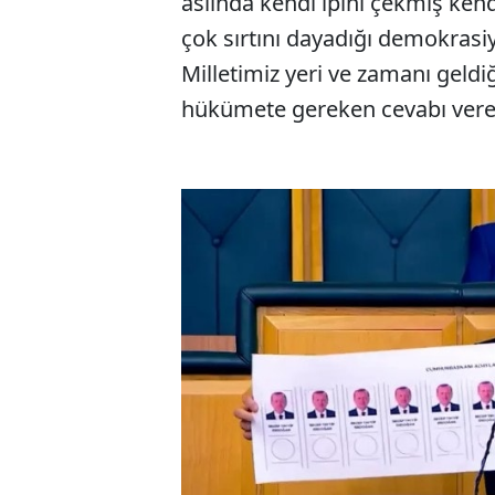
aslında kendi ipini çekmiş ken
çok sırtını dayadığı demokrasiy
Milletimiz yeri ve zamanı gel
hükümete gereken cevabı verec