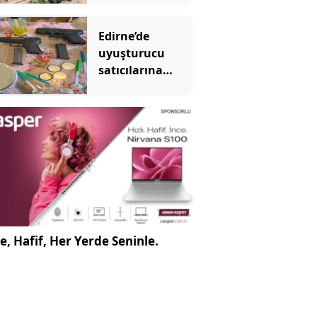
topluyorlar
Edirne’de
uyuşturucu
satıcılarına
operasyon: 2
tutuklama
e, Hafif, Her Yerde Seninle.