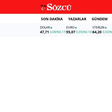
SON DAKİKA
YAZARLAR
GÜNDEM
DOLAR
EURO
STERLIN
47,71
55,07
64,20
0,08
(%0,17)
0,05
(%0,10)
0,03
(%