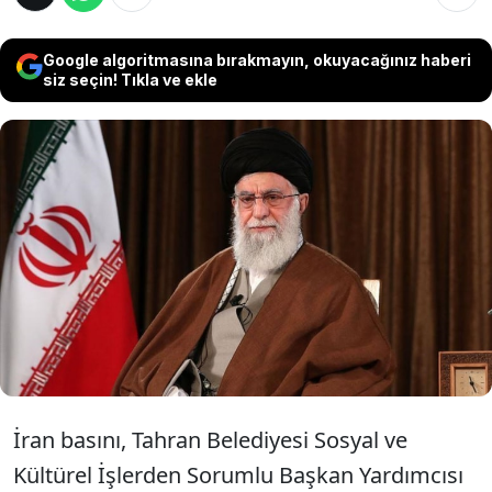
Google algoritmasına bırakmayın, okuyacağınız haberi
siz seçin! Tıkla ve ekle
ABD ile İsrail'in 28 Şubat'taki saldırılarında
yaşamını yitiren İran'ın önceki dini lideri
Ayetullah Ali Hamaney için Tahran, Kum ve
Meşhed'de cenaze törenleri düzenleneceği
açıklandı.
İran basını, Tahran Belediyesi Sosyal ve
Kültürel İşlerden Sorumlu Başkan Yardımcısı