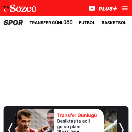
SPOR
TRANSFER GÜNLÜĞÜ
FUTBOL
BASKETBOL
lüğü
Transfer Günlüğü
 10
Beşiktaş'ta acil
an
golcü planı
16 saat önce