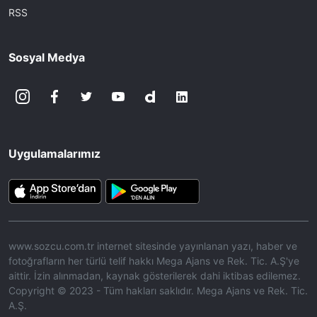
RSS
Sosyal Medya
Uygulamalarımız
www.sozcu.com.tr internet sitesinde yayınlanan yazı, haber ve
fotoğrafların her türlü telif hakkı Mega Ajans ve Rek. Tic. A.Ş'ye
aittir. İzin alınmadan, kaynak gösterilerek dahi iktibas edilemez.
Copyright © 2023 - Tüm hakları saklıdır. Mega Ajans ve Rek. Tic.
A.Ş.