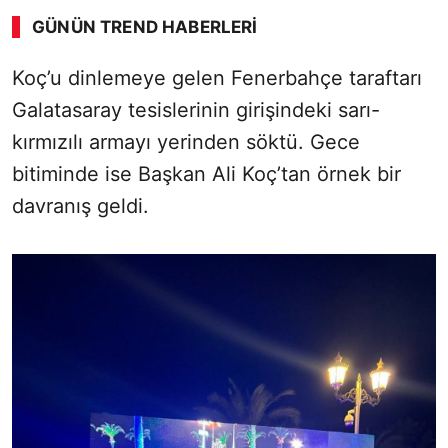
GÜNÜN TREND HABERLERI
00:02
/ 08:06
Koç’u dinlemeye gelen Fenerbahçe taraftarı
Sesi Aç
Galatasaray tesislerinin girişindeki sarı-
kırmızılı armayı yerinden söktü. Gece
bitiminde ise Başkan Ali Koç’tan örnek bir
davranış geldi.