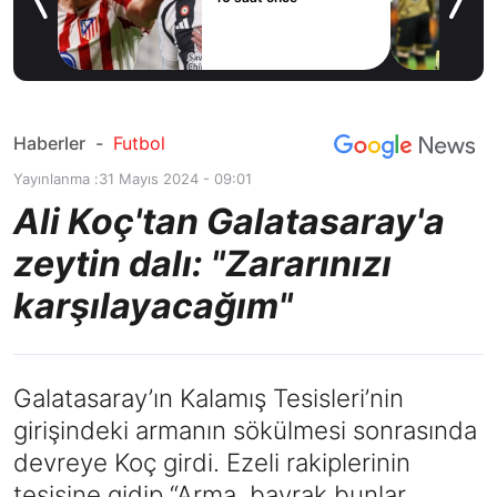
yor!
ov
Haberler
-
Futbol
Yayınlanma :
31 Mayıs 2024 - 09:01
Ali Koç'tan Galatasaray'a
zeytin dalı: "Zararınızı
karşılayacağım"
Galatasaray’ın Kalamış Tesisleri’nin
girişindeki armanın sökülmesi sonrasında
devreye Koç girdi. Ezeli rakiplerinin
tesisine gidip “Arma, bayrak bunlar