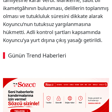
tahliyesine karar verdi. Mahkeme, sabit bir
ikametgâhının bulunması, delillerin toplanmış
olması ve tutukluluk süresini dikkate alarak
Koyuncu’nun tutuksuz yargılanmasına
hükmetti. Adli kontrol şartları kapsamında
Koyuncu’ya yurt dışına çıkış yasağı getirildi.
Günün Trend Haberleri
00:02
/ 02:14
Sesi Aç