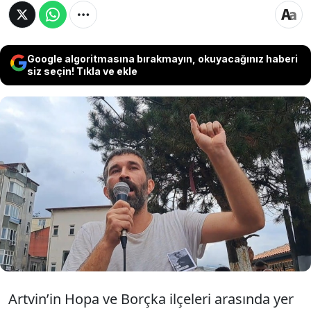
Google algoritmasına bırakmayın, okuyacağınız haberi
siz seçin! Tıkla ve ekle
Artvin'in Cankurtaran mevkiinde mesire alanı
projesi için 3 Eylül'de orman kesimini
engellemeye çalışan Reşit Kibar'ın
öldürüldüğü saldırıdan sağ kurtulan ve 7
Eylül'de tutuklanan Dursun Ali Koyuncu,
tahliye edildi.
Artvin’in Hopa ve Borçka ilçeleri arasında yer