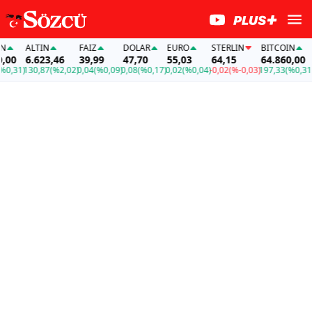
ALTIN
FAİZ
DOLAR
EURO
STERLIN
BITCOIN
A
00
6.623,46
39,99
47,70
55,03
64,15
64.860,00
6
,31)
130,87
(%2,02)
0,04
(%0,09)
0,08
(%0,17)
0,02
(%0,04)
-0,02
(%-0,03)
197,33
(%0,31)
13