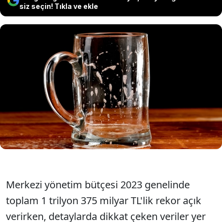
siz seçin! Tıkla ve ekle
2023'te alkol, tütün ve motorlu taşıtlar
üzerinden toplanan özel tüketim
vergisi (ÖTV) hasılatında büyük artışlar
görüldü.
Merkezi yönetim bütçesi 2023 genelinde
toplam 1 trilyon 375 milyar TL'lik rekor açık
verirken, detaylarda dikkat çeken veriler yer