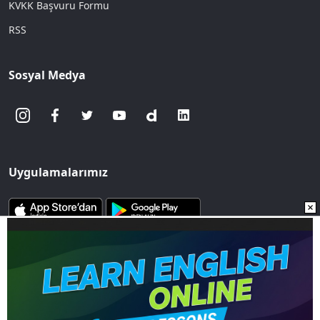
KVKK Başvuru Formu
RSS
Sosyal Medya
Uygulamalarımız
www.sozcu.com.tr internet sitesinde yayınlanan yazı, haber ve
fotoğrafların her türlü telif hakkı Mega Ajans ve Rek. Tic. A.Ş'ye
aittir. İzin alınmadan, kaynak gösterilerek dahi
iktibas edilemez.