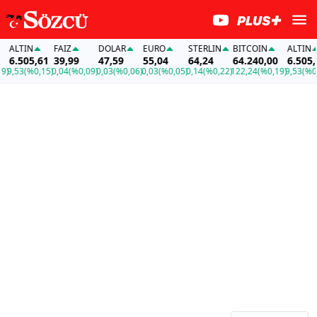
ALTIN
FAİZ
DOLAR
EURO
STERLIN
BITCOIN
ALTIN
6.505,61
39,99
47,59
55,04
64,24
64.240,00
6.505,6
)
9,53
(%0,15)
0,04
(%0,09)
0,03
(%0,06)
0,03
(%0,05)
0,14
(%0,22)
122,24
(%0,19)
9,53
(%0,1