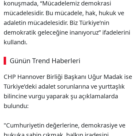
konuşmada, “Mücadelemiz demokrasi
mücadelesidir. Bu mücadele, hak, hukuk ve
adaletin mücadelesidir. Biz Türkiye’nin
demokratik geleceğine inanıyoruz” ifadelerini
kullandı.
Günün Trend Haberleri
CHP Hannover Birliği Başkanı Uğur Madak ise
SÖZCÜ SON DAKİKA
Türkiye’deki adalet sorunlarına ve yurttaşlık
bilincine vurgu yaparak şu açıklamalarda
bulundu:
"Cumhuriyetin değerlerine, demokrasiye ve
hukuka sahip çıkmak, halkın iradesini