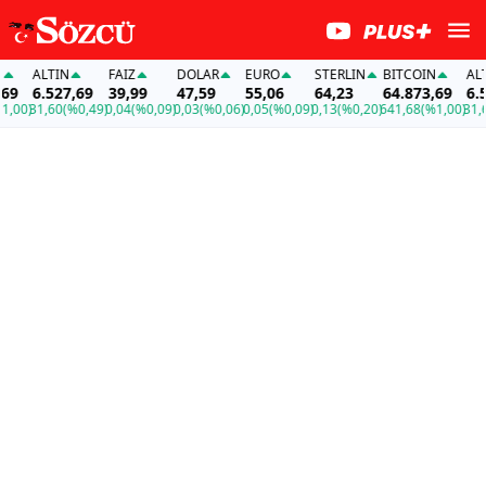
ALTIN
FAİZ
DOLAR
EURO
STERLIN
BITCOIN
ALTI
9
6.527,69
39,99
47,59
55,06
64,23
64.873,69
6.52
00)
31,60
(%0,49)
0,04
(%0,09)
0,03
(%0,06)
0,05
(%0,09)
0,13
(%0,20)
641,68
(%1,00)
31,60