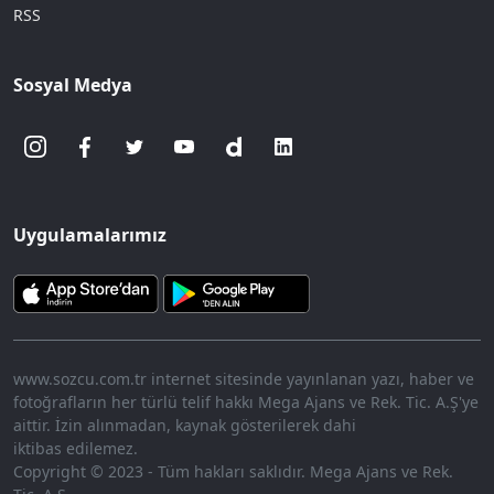
RSS
Sosyal Medya
Uygulamalarımız
www.sozcu.com.tr internet sitesinde yayınlanan yazı, haber ve
fotoğrafların her türlü telif hakkı Mega Ajans ve Rek. Tic. A.Ş'ye
aittir. İzin alınmadan, kaynak gösterilerek dahi
iktibas edilemez.
Copyright © 2023 - Tüm hakları saklıdır. Mega Ajans ve Rek.