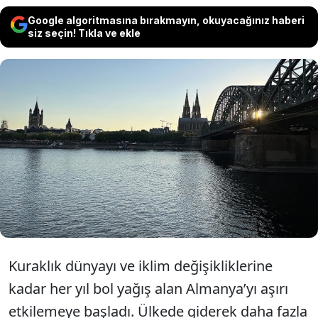
Google algoritmasına bırakmayın, okuyacağınız haberi
siz seçin! Tıkla ve ekle
Tüm ülkede suyun tasarruflu
kullanılması çağırısı yapıldı. Kuraklık
özellikle Doğu Almanya’yı olumsuz
etkiliyor.
Kuraklık dünyayı ve iklim değişikliklerine
kadar her yıl bol yağış alan Almanya’yı aşırı
etkilemeye başladı. Ülkede giderek daha fazla