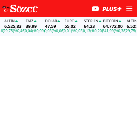
ALTIN
FAİZ
DOLAR
EURO
STERLIN
BITCOIN
ALTIN
6.525,83
39,99
47,59
55,02
64,23
64.772,00
6.525,
)
29,75
(%0,46)
0,04
(%0,09)
0,03
(%0,06)
0,01
(%0,03)
0,13
(%0,20)
241,99
(%0,38)
29,75
(%0