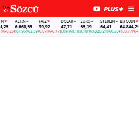
ALTIN
FAİZ
DOLAR
EURO
STERLIN
BITCOIN
25
6.660,55
39,92
47,71
55,19
64,41
64.844,25
-0,23)
167,96
(%2,59)
-0,07
(%-0,17)
0,09
(%0,18)
0,18
(%0,32)
0,24
(%0,38)
-150,77
(%-0,23