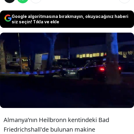
Google algoritmasına bırakmayın, okuyacağınız haberi
siz seçin! Tıkla ve ekle
Almanya’nın Heilbronn kentindeki Bad
Friedrichshall'de meydana gelen silahlı
saldırıda iki kişi hayatını kaybetti, bir kişi ağır
yaralandı. Olayın ardından bölgeye polis
ekipleri sevk edildi.
Almanya’nın Heilbronn kentindeki Bad
Friedrichshall'de bulunan makine