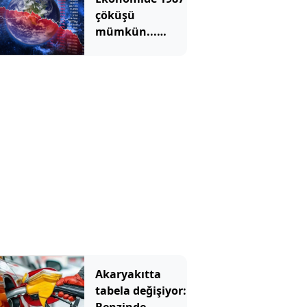
çöküşü
mümkün...
Efsane yatırımcı
Michael
Burry'den rekor
kıran borsada
felaket
senaryosu
Akaryakıtta
tabela değişiyor: