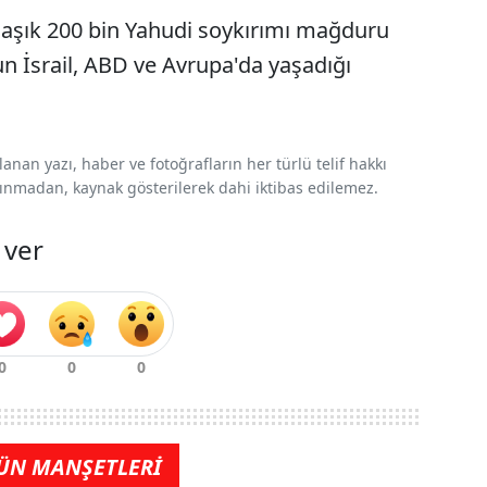
laşık 200 bin Yahudi soykırımı mağduru
n İsrail, ABD ve Avrupa'da yaşadığı
nan yazı, haber ve fotoğrafların her türlü telif hakkı
 alınmadan, kaynak gösterilerek dahi iktibas edilemez.
 ver
ÜN MANŞETLERİ