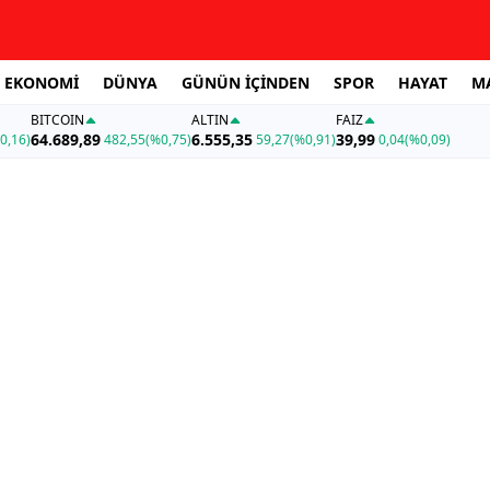
EKONOMİ
DÜNYA
GÜNÜN İÇİNDEN
SPOR
HAYAT
M
BITCOIN
ALTIN
FAİZ
64.689,89
6.555,35
39,99
0,16)
482,55
(%0,75)
59,27
(%0,91)
0,04
(%0,09)