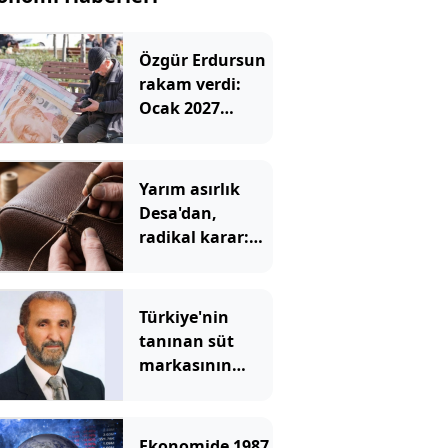
Özgür Erdursun
rakam verdi:
Ocak 2027
emekli ve
memur zammı
netleşiyor
Yarım asırlık
Desa'dan,
radikal karar:
'Vazgeçiyoruz'
Türkiye'nin
tanınan süt
markasının
kurucusu vefat
etti
Ekonomide 1987