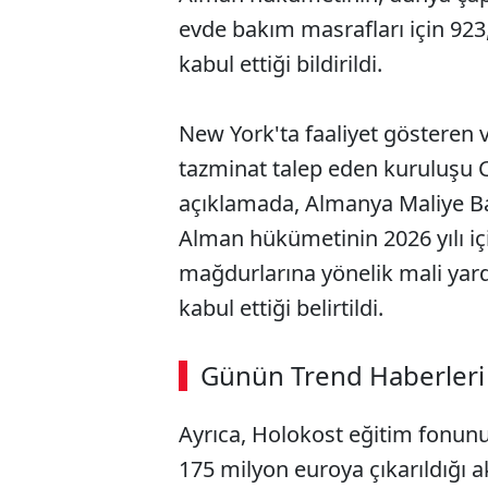
evde bakım masrafları için 923
kabul ettiği bildirildi.
New York'ta faaliyet gösteren
tazminat talep eden kuruluşu 
açıklamada, Almanya Maliye Ba
Alman hükümetinin 2026 yılı iç
mağdurlarına yönelik mali yar
kabul ettiği belirtildi.
ABERİ OKU
➜
Günün Trend Haberleri
Ayrıca, Holokost eğitim fonunu
SÖZCÜ SON DAKİKA
175 milyon euroya çıkarıldığı 