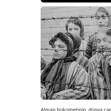
Alman hüküm
mağdurların
sağlayacak. 
Zorluk Fonu
Alman hükümetinin, dünya çap