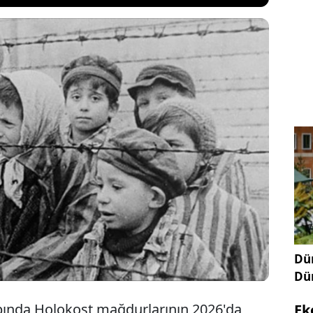
eti, dünya genelindeki Yahudi soykırımı
a 2026 yılı için 923,9 milyon euro yardım
Ayrıca Holokost eğitim fonu 2029’a kadar uzatıldı,
 ödemeleri 2028’e kadar sürdürülecek.
Dün
Dü
ında Holokost mağdurlarının 2026'da
Ek