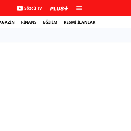
Sözcü Tv
AGAZİN
FİNANS
EĞİTİM
RESMİ İLANLAR