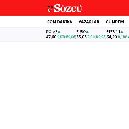
SON DAKİKA
YAZARLAR
GÜNDEM
DOLAR
EURO
STERLIN
47,60
55,05
64,20
0,03
(%0,06)
0,04
(%0,08)
0,10
(%