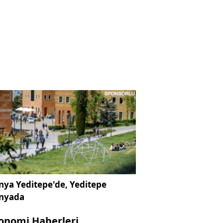
ya Yeditepe'de, Yeditepe
nyada
onomi Haberleri