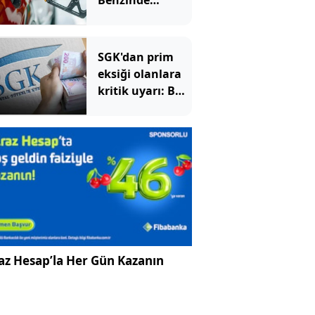
Benzinde
indirim yolda
SGK'dan prim
eksiği olanlara
kritik uyarı: Bu
imkânlarla
emeklilik öne
çekiliyor
az Hesap’la Her Gün Kazanın