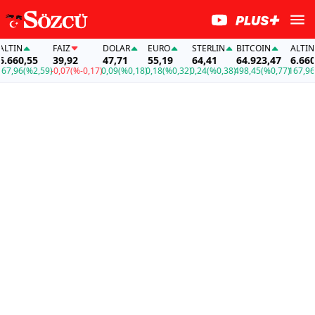
TIN
FAİZ
DOLAR
EURO
STERLIN
BITCOIN
ALTIN
660,55
39,92
47,71
55,19
64,41
64.923,47
6.660,5
,96
(%2,59)
-0,07
(%-0,17)
0,09
(%0,18)
0,18
(%0,32)
0,24
(%0,38)
498,45
(%0,77)
167,96
(%