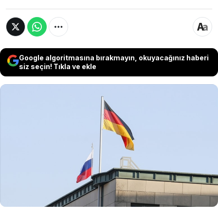
Google algoritmasına bırakmayın, okuyacağınız haberi
siz seçin! Tıkla ve ekle
Almanya’da geçen yıl vatandaşlık alanların
sayısı yüzde 14 artarak 332 bin 500 ile tarihi
rekor kırdı. Suriyeliler üst üste beşinci kez
vatandaşlık alan en büyük grup olurken,
Türkler yüzde 10’luk payla ikinci sıradaki yerini
korudu.