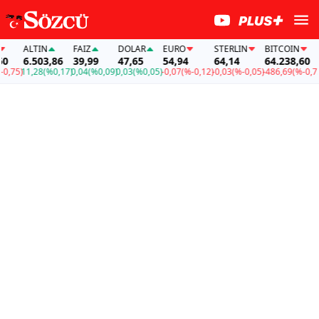
ALTIN
FAİZ
DOLAR
EURO
STERLIN
BITCOIN
A
6.503,86
39,99
47,65
54,94
64,14
64.238,60
6
75)
11,28
(%0,17)
0,04
(%0,09)
0,03
(%0,05)
-0,07
(%-0,12)
-0,03
(%-0,05)
-486,69
(%-0,75)
11