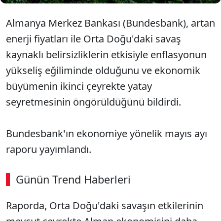
Almanya Merkez Bankası (Bundesbank), artan
enerji fiyatları ile Orta Doğu'daki savaş
kaynaklı belirsizliklerin etkisiyle enflasyonun
yükseliş eğiliminde olduğunu ve ekonomik
büyümenin ikinci çeyrekte yatay
seyretmesinin öngörüldüğünü bildirdi.
Bundesbank'ın ekonomiye yönelik mayıs ayı
raporu yayımlandı.
Günün Trend Haberleri
00:02
/ 09:08
Raporda, Orta Doğu'daki savaşın etkilerinin
Sesi Aç