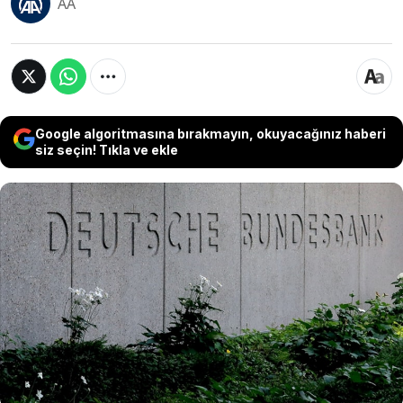
AA
Google algoritmasına bırakmayın, okuyacağınız haberi
siz seçin! Tıkla ve ekle
Almanya Merkez Bankası (Bundesbank), Orta
Doğu’daki çatışmaların enerji fiyatlarını yukarı
çekerek enflasyonu hızlandırdığını ve ekonomik
büyümeyi baskıladığını açıkladı. Bundesbank,
ikinci çeyrekte Alman ekonomisinde durgunluk
beklendiğini duyurdu.