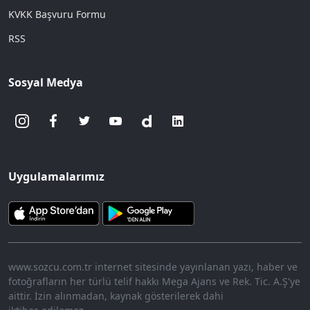
KVKK Başvuru Formu
RSS
Sosyal Medya
Uygulamalarımız
www.sozcu.com.tr internet sitesinde yayınlanan yazı, haber ve
fotoğrafların her türlü telif hakkı Mega Ajans ve Rek. Tic. A.Ş'ye
aittir. İzin alınmadan, kaynak gösterilerek dahi