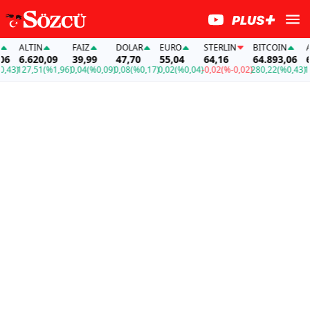
ALTIN
FAİZ
DOLAR
EURO
STERLIN
BITCOIN
ALT
6.620,09
39,99
47,70
55,04
64,16
64.893,06
6.6
3)
127,51
(%1,96)
0,04
(%0,09)
0,08
(%0,17)
0,02
(%0,04)
-0,02
(%-0,02)
280,22
(%0,43)
127,