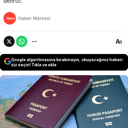
belirtti.
Haber Merkezi
Google algoritmasına bırakmayın, okuyacağınız haberi
siz seçin! Tıkla ve ekle
Almanya Türk Toplumu'nun vize bekleme
sürelerindeki 11 aylık uzun bekleyişlere yönelik
yaptığı sert eleştiriye yanıt geldi. Kendisine
sorulan bir soru üzerine Almanya Dışişleri
Bakanlığı Sözcüsü vize bekleme süreçleri ve
Schengen vizesi hakkında konuştu. Bakanlık