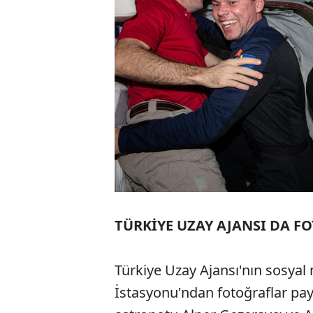
TÜRKİYE UZAY AJANSI DA F
Türkiye Uzay Ajansı'nın sosya
İstasyonu'ndan fotoğraflar payl