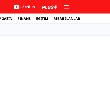
Sözcü Tv
AGAZİN
FİNANS
EĞİTİM
RESMİ İLANLAR