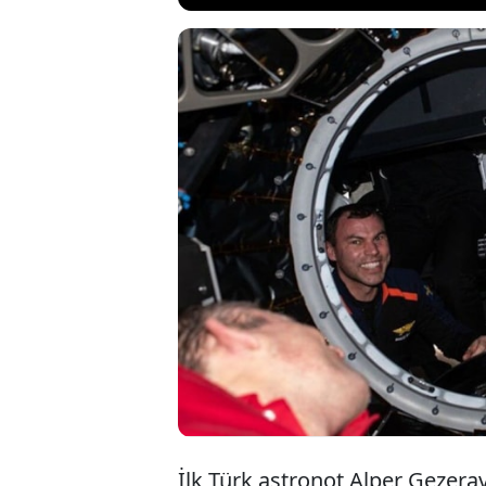
İlk Türk astronot
çekildiği fotoğra
paylaşımına "Kap
süre sonra yüzüm
kameralarına bu 
İlk Türk astronot Alper Gezera