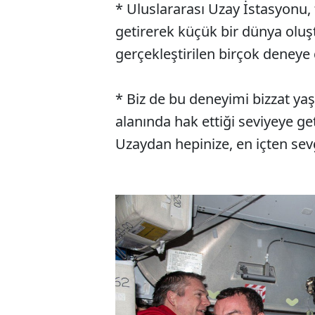
* Uluslararası Uzay İstasyonu, 
SÖZCÜ SON DAKİKA
getirerek küçük bir dünya oluş
gerçekleştirilen birçok deneye d
* Biz de bu deneyimi bizzat ya
alanında hak ettiği seviyeye ge
Uzaydan hepinize, en içten sev