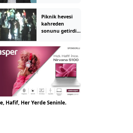
Piknik hevesi
kahreden
sonunu getirdi!
13 yaşındaki Ela
dereye düşerek
can verdi
e, Hafif, Her Yerde Seninle.