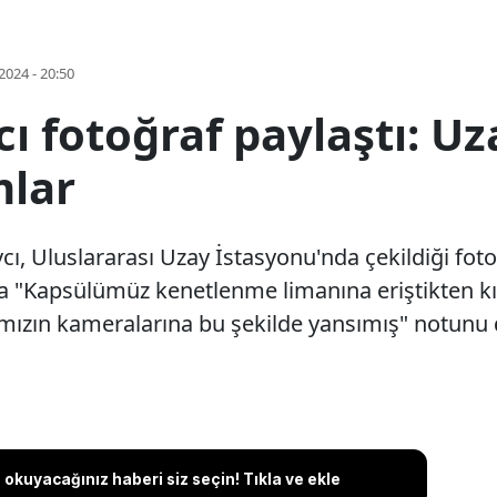
2024 - 20:50
ı fotoğraf paylaştı: U
mlar
vcı, Uluslararası Uzay İstasyonu'nda çekildiği fo
ına "Kapsülümüz kenetlenme limanına eriştikten k
ımızın kameralarına bu şekilde yansımış" notunu 
okuyacağınız haberi siz seçin! Tıkla ve ekle