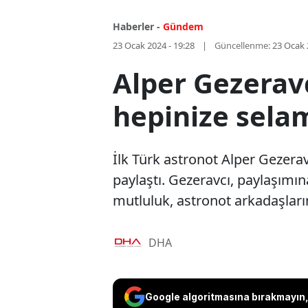
Haberler -
Gündem
23 Ocak 2024 - 19:28
Güncellenme:
23 Ocak 
Alper Gezeravc
hepinize sela
İlk Türk astronot Alper Gezera
paylaştı. Gezeravcı, paylaşım
mutluluk, astronot arkadaşlar
DHA
Google algoritmasına bırakmayın, 