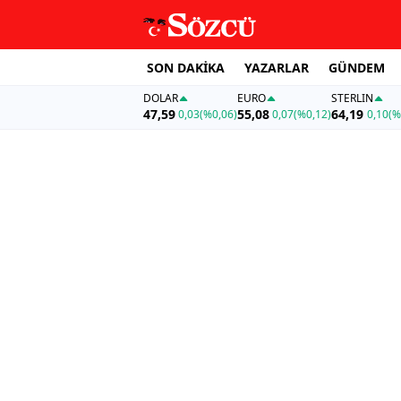
SON DAKİKA
YAZARLAR
GÜNDEM
DOLAR
EURO
STERLIN
47,59
55,08
64,19
0,03
(%0,06)
0,07
(%0,12)
0,10
(%