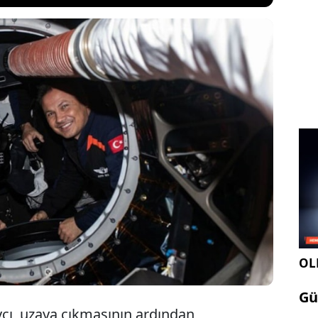
 Alper Gezeravcı, Uluslararası Uzay İstasyonu'nda
fı Instagram hesabında paylaştı. Gezeravcı,
sülümüz kenetlenme limanına eriştikten kısa bir
üzdeki mutluluk, astronot arkadaşlarımızın
şekilde yansımış" notunu düştü.
OLE
Gü
vcı, uzaya çıkmasının ardından