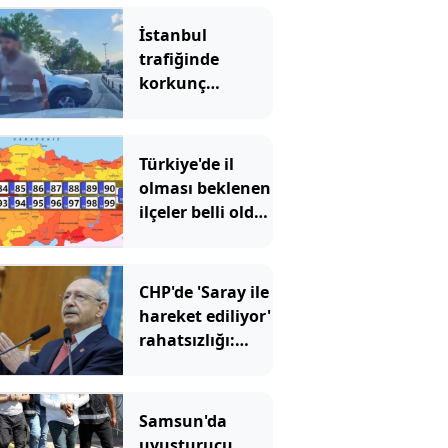
İstanbul
trafiğinde
korkunç
görüntüler!
Ölüm tehditleri
savurdu
Türkiye'de il
olması beklenen
ilçeler belli oldu:
100 numaralı
plaka bile
hazırlandı
CHP'de 'Saray ile
hareket ediliyor'
rahatsızlığı:
Milletvekilleri
isyan etti
Samsun'da
uyuşturucu