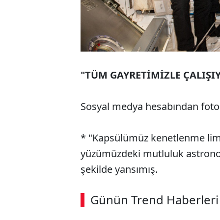
"TÜM GAYRETİMİZLE ÇALIŞI
Sosyal medya hesabından fotoğr
* "Kapsülümüz kenetlenme lima
yüzümüzdeki mutluluk astrono
şekilde yansımış.
ABERİ OKU
➜
Günün Trend Haberleri