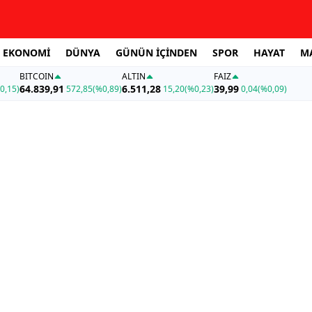
EKONOMİ
DÜNYA
GÜNÜN İÇİNDEN
SPOR
HAYAT
M
BITCOIN
ALTIN
FAİZ
64.839,91
6.511,28
39,99
0,15)
572,85
(%0,89)
15,20
(%0,23)
0,04
(%0,09)