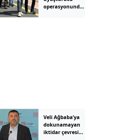
operasyonunda
8 zanlı
yakalandı
Veli Ağbaba’ya
dokunamayan
iktidar çevresine
dokunuyor