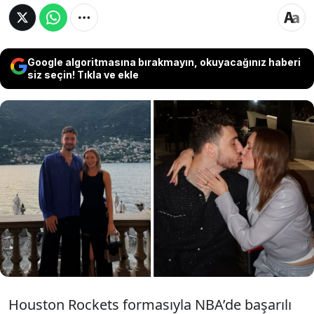
Google algoritmasına bırakmayın, okuyacağınız haberi
siz seçin! Tıkla ve ekle
NBA yıldızı Alperen Şengün’ün sosyal
medyada yaptığı hareket dikkat çekti.
Şengün’ün sevgilisi Hannah Cherry’yi
takipten çıkması “Ayrıldılar mı?” sorularını
beraberinde getirdi.
Houston Rockets formasıyla NBA’de başarılı