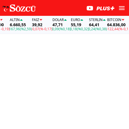
ALTIN
FAİZ
DOLAR
EURO
STERLIN
BITCOIN
6.660,55
39,92
47,71
55,19
64,41
64.836,00
,19)
167,96
(%2,59)
-0,07
(%-0,17)
0,09
(%0,18)
0,18
(%0,32)
0,24
(%0,38)
-122,44
(%-0,19)
1