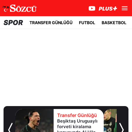
SPOR
TRANSFER GÜNLÜĞÜ
FUTBOL
BASKETBOL
lüğü
Transfer Günlüğü
e
Beşiktaş Uruguaylı
forveti kiralama