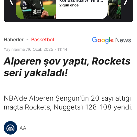
fer
konusunda Al Hilal
2 gün önce
ile anlaştı! Adım
adım Nunez
Haberler
-
Basketbol
Yayınlanma :
16 Ocak 2025 - 11:44
Alperen şov yaptı, Rockets
seri yakaladı!
NBA'de Alperen Şengün'ün 20 sayı attığı
maçta Rockets, Nuggets'ı 128-108 yendi.
AA